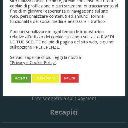
ORDINE DEGLI AVVOCATI
sito utilizza cookie tecnici e, previo consenso dell'utente,
cookie di profilazione o altri strumenti di tracciamento al
di Modena
fine di migliorare l'esperienza di navigazione sul sito
web, personalizzare contenuti ed annunci, fornire
funzionalità dei social media e analizzare il traffico.
Puoi personalizzare in ogni tempo le impostazioni
Sede legale
relative all'utilizzo dei cookie cliccando sul tasto RIVEDI
LE TUE SCELTE nel piè di pagina del sito web, e quindi
sull'opzione PREFERENZE.
Palazzo di Giustizia
Se vuoi saperne di più, leggi la nostra
C.so Canalgrande, 77
"Privacy e Cookie Policy"
.
41121
Modena
(MO) Italia
C.F. 80008490361
Accetta
Preferenze
Rifiuta
P.IVA 03404120366
cod.un.fatturaz.: UFPJXM
no CIG
Ente soggetto a split payment
Recapiti