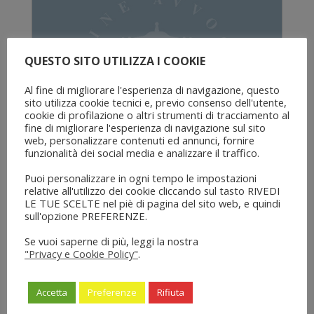
QUESTO SITO UTILIZZA I COOKIE
Al fine di migliorare l'esperienza di navigazione, questo
sito utilizza cookie tecnici e, previo consenso dell'utente,
cookie di profilazione o altri strumenti di tracciamento al
fine di migliorare l'esperienza di navigazione sul sito
web, personalizzare contenuti ed annunci, fornire
funzionalità dei social media e analizzare il traffico.
Puoi personalizzare in ogni tempo le impostazioni
Regolamento Acquisizione
relative all'utilizzo dei cookie cliccando sul tasto RIVEDI
beni, lavori e servizi
LE TUE SCELTE nel piè di pagina del sito web, e quindi
sull'opzione PREFERENZE.
Regolamenti
Se vuoi saperne di più, leggi la nostra
Approvato dal consiglio dell’Ordine nella
"Privacy e Cookie Policy"
.
Seduta del 24/10/2023
Leggi news
27 Ottobre 2023
Accetta
Preferenze
Rifiuta