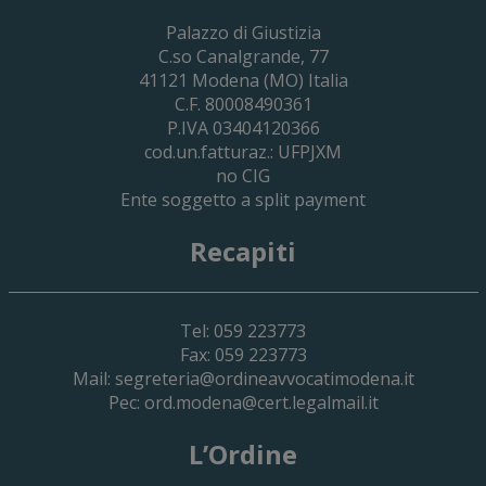
Palazzo di Giustizia
C.so Canalgrande, 77
41121
Modena
(MO) Italia
C.F. 80008490361
P.IVA 03404120366
cod.un.fatturaz.: UFPJXM
no CIG
Ente soggetto a split payment
Recapiti
Tel: 059 223773
Fax: 059 223773
Mail:
segreteria@ordineavvocatimodena.it
Pec:
ord.modena@cert.legalmail.it
L’Ordine