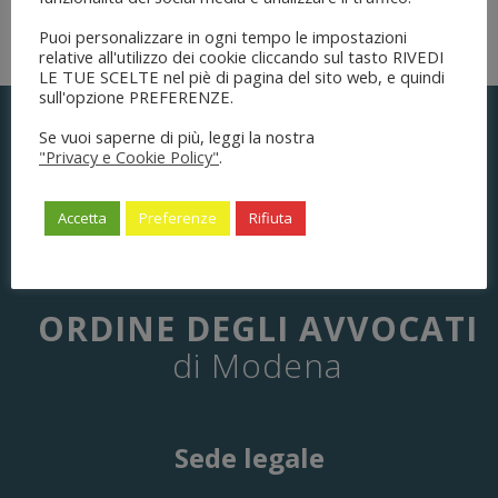
Progetto Corso
.
Puoi personalizzare in ogni tempo le impostazioni
relative all'utilizzo dei cookie cliccando sul tasto RIVEDI
LE TUE SCELTE nel piè di pagina del sito web, e quindi
sull'opzione PREFERENZE.
Se vuoi saperne di più, leggi la nostra
"Privacy e Cookie Policy"
.
Accetta
Preferenze
Rifiuta
ORDINE DEGLI AVVOCATI
di Modena
Sede legale