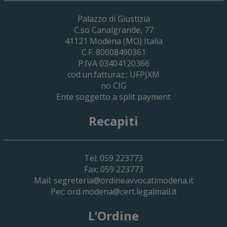
Palazzo di Giustizia
C.so Canalgrande, 77
41121
Modena
(MO) Italia
C.F. 80008490361
P.IVA 03404120366
cod.un.fatturaz.: UFPJXM
no CIG
Ente soggetto a split payment
Recapiti
Tel: 059 223773
Fax: 059 223773
Mail:
segreteria@ordineavvocatimodena.it
Pec:
ord.modena@cert.legalmail.it
L’Ordine