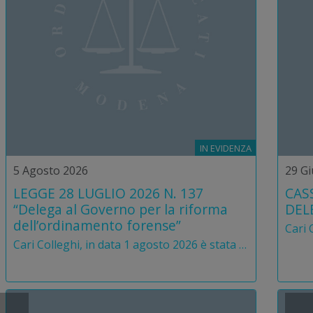
IN EVIDENZA
5 Agosto 2026
29 G
LEGGE 28 LUGLIO 2026 N. 137
CAS
“Delega al Governo per la riforma
DELE
dell’ordinamento forense”
Cari Colleghi, in data 1 agosto 2026 è stata pubblicata sulla Gazzetta Ufficiale la Legge Delega di riforma dell’ordinamento forense. In allegato trovate il testo. Un saluto caro e buone ferie a tutti. Il Consiglio Legge 28 luglio 2026, n. 137