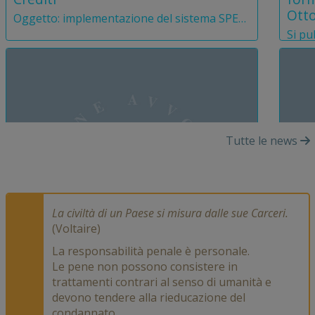
Ott
Oggetto: implementazione del sistema SPEdiGIUS e fermo degli applicativi SIAMM Spese di Giustizia e Recupero Crediti Cari Colleghi, con circolare prot. m_dg-DAG.08.05.2026.97273.U, il Ministero della Giustizia ha comunicato l’avvio della procedura di switch-off del sistema SIAMM per i servizi del Recupero Crediti e delle Spese di Giustizia, in favore del nuovo applicativo SPEdiGIUS – Spese […]
Tutte le news
La civiltà di un Paese si misura dalle sue Carceri.
(Voltaire)
La responsabilità penale è personale.
Le pene non possono consistere in
trattamenti contrari al senso di umanità e
IN EVIDENZA
devono tendere alla rieducazione del
condannato.
26 Maggio 2026
25 M