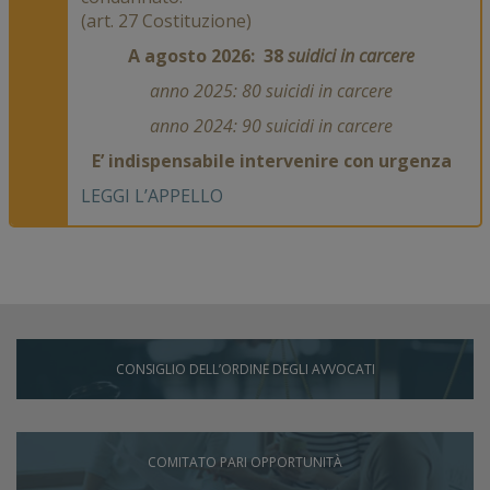
(art. 27 Costituzione)
DELIBERA 25 MAGGIO 2026 –
XXII
A agosto 2026: 38
suidici in carcere
COMUNICATO
cond
Cari Colleghi, Vi inviamo la delibera del Consiglio sui fatti del 16 maggio. Il Presidente […]
anno 2025: 8
0 suicidi in carcere
anno 2024:
90 suicidi in carcere
E’ indispensabile intervenire con urgenza
LEGGI L’APPELLO
CONSIGLIO DELL’ORDINE DEGLI AVVOCATI
COMITATO PARI OPPORTUNITÀ