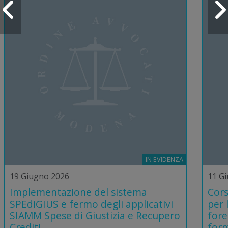
IN EVIDENZA
19 Giugno 2026
11 G
Implementazione del sistema
Cors
SPEdiGIUS e fermo degli applicativi
per 
SIAMM Spese di Giustizia e Recupero
fore
Crediti
form