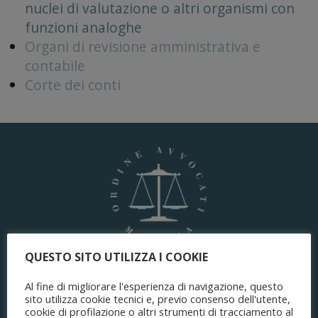
nuclei di valutazione o altri organismi con
funzioni analoghe
Organi di revisione amministrativa e
contabile
Corte dei conti
QUESTO SITO UTILIZZA I COOKIE
ORDINE DEGLI AVVOCATI
Al fine di migliorare l'esperienza di navigazione, questo
di Modena
sito utilizza cookie tecnici e, previo consenso dell'utente,
cookie di profilazione o altri strumenti di tracciamento al