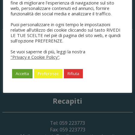
fine di migliorare l'esperienza di navigazione sul sito
web, personalizzare contenuti ed annunci, fornire
funzionalità dei social media e analizzare il traffico.
Sede legale
Puoi personalizzare in ogni tempo le impostazioni
relative all'utilizzo dei cookie cliccando sul tasto RIVEDI
LE TUE SCELTE nel piè di pagina del sito web, e quindi
Palazzo di Giustizia
sull'opzione PREFERENZE.
C.so Canalgrande, 77
Se vuoi saperne di più, leggi la nostra
41121
Modena
(MO) Italia
"Privacy e Cookie Policy"
.
C.F. 80008490361
P.IVA 03404120366
cod.un.fatturaz.: UFPJXM
Accetta
Preferenze
Rifiuta
no CIG
Ente soggetto a split payment
Recapiti
Tel: 059 223773
Fax: 059 223773