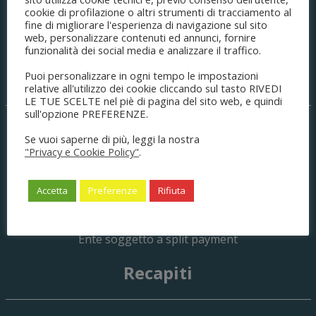
cookie di profilazione o altri strumenti di tracciamento al
di Modena
fine di migliorare l'esperienza di navigazione sul sito
web, personalizzare contenuti ed annunci, fornire
funzionalità dei social media e analizzare il traffico.
Sede legale
Puoi personalizzare in ogni tempo le impostazioni
relative all'utilizzo dei cookie cliccando sul tasto RIVEDI
LE TUE SCELTE nel piè di pagina del sito web, e quindi
sull'opzione PREFERENZE.
Palazzo di Giustizia
Se vuoi saperne di più, leggi la nostra
C.so Canalgrande, 77
"Privacy e Cookie Policy"
.
41121
Modena
(MO) Italia
C.F. 80008490361
Accetta
Preferenze
Rifiuta
P.IVA 03404120366
cod.un.fatturaz.: UFPJXM
no CIG
Ente soggetto a split payment
Recapiti