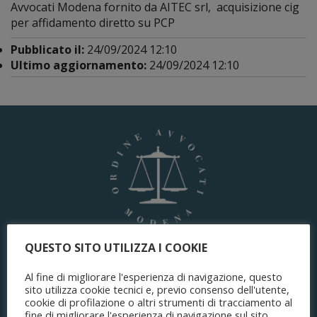
Avvocati Modena fornito da AITEC srl, acquisizione cig
per affidamento diretto su PCP
Pubblicato il:
24/09/2024 12:10
Ultimo aggiornamento:
24/09/2024 12:10
QUESTO SITO UTILIZZA I COOKIE
ORDINE DEGLI AVVOCATI
di Modena
Al fine di migliorare l'esperienza di navigazione, questo
sito utilizza cookie tecnici e, previo consenso dell'utente,
cookie di profilazione o altri strumenti di tracciamento al
fine di migliorare l'esperienza di navigazione sul sito