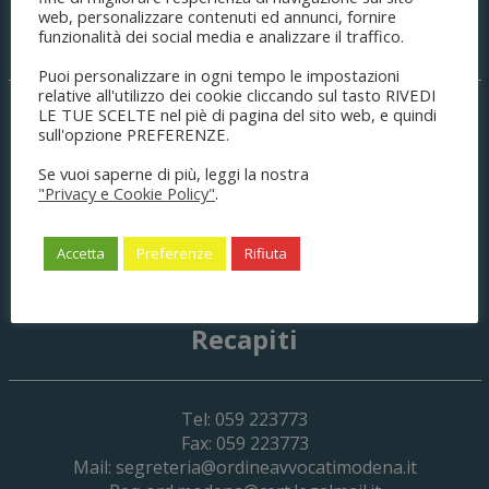
web, personalizzare contenuti ed annunci, fornire
Sede legale
funzionalità dei social media e analizzare il traffico.
Puoi personalizzare in ogni tempo le impostazioni
relative all'utilizzo dei cookie cliccando sul tasto RIVEDI
LE TUE SCELTE nel piè di pagina del sito web, e quindi
Palazzo di Giustizia
sull'opzione PREFERENZE.
C.so Canalgrande, 77
41121
Modena
(MO) Italia
Se vuoi saperne di più, leggi la nostra
C.F. 80008490361
"Privacy e Cookie Policy"
.
P.IVA 03404120366
cod.un.fatturaz.: UFPJXM
Accetta
Preferenze
Rifiuta
no CIG
Ente soggetto a split payment
Recapiti
Tel: 059 223773
Fax: 059 223773
Mail:
segreteria@ordineavvocatimodena.it