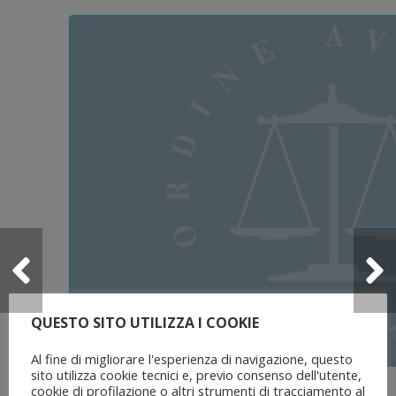
QUESTO SITO UTILIZZA I COOKIE
Al fine di migliorare l'esperienza di navigazione, questo
sito utilizza cookie tecnici e, previo consenso dell'utente,
5 Agosto 2026
cookie di profilazione o altri strumenti di tracciamento al