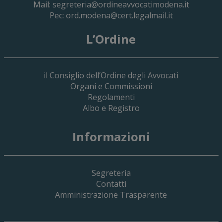
Mail:
segreteria@ordineavvocatimodena.it
Pec:
ord.modena@cert.legalmail.it
L’Ordine
il Consiglio dell’Ordine degli Avvocati
Organi e Commissioni
Regolamenti
Albo e Registro
19 Giugno 2026
Informazioni
Implementazione Del Sistema Spedigiu
Applicativi Siamm Spese Di Giustizia E 
Segreteria
Contatti
Amministrazione Trasparente