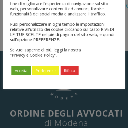
fine di migliorare l'esperienza di navigazione sul sito
Legge 28 Luglio 2026 N. 137 “delega Al
web, personalizzare contenuti ed annunci, fornire
Dell’ordinamento Forense”
funzionalità dei social media e analizzare il traffico.
Puoi personalizzare in ogni tempo le impostazioni
relative all'utilizzo dei cookie cliccando sul tasto RIVEDI
LE TUE SCELTE nel piè di pagina del sito web, e quindi
sull'opzione PREFERENZE.
Se vuoi saperne di più, leggi la nostra
"Privacy e Cookie Policy"
.
Accetta
Preferenze
Rifiuta
ORDINE DEGLI AVVOCATI
di Modena