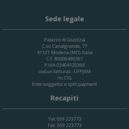
Sede legale
29 Giugno 2026
Palazzo di Giustizia
Cassa Forense – Elezioni Dei Delegati 
C.so Canalgrande, 77
2030
41121
Modena
(MO) Italia
C.F. 80008490361
P.IVA 03404120366
cod.un.fatturaz.: UFPJXM
no CIG
Ente soggetto a split payment
Recapiti
Tel: 059 223773
Fax: 059 223773