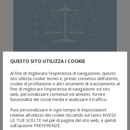
QUESTO SITO UTILIZZA I COOKIE
Corso di Alta Formazione in
Al fine di migliorare l'esperienza di navigazione, questo
diritto Antidiscriminatorio –
sito utilizza cookie tecnici e, previo consenso dell'utente,
cookie di profilazione o altri strumenti di tracciamento al
2024
fine di migliorare l'esperienza di navigazione sul sito
web, personalizzare contenuti ed annunci, fornire
Convegni di terzi e accreditati dal COF / CPO /
funzionalità dei social media e analizzare il traffico.
Formazione / Pari opportunità
Puoi personalizzare in ogni tempo le impostazioni
Si pubblica la locandina del corso in oggetto
relative all'utilizzo dei cookie cliccando sul tasto RIVEDI
con particolare riferimento al primo
LE TUE SCELTE nel piè di pagina del sito web, e quindi
incontro che si terrà il 15/3/2024. Ai
sull'opzione PREFERENZE.
partecipanti verranno riconosciuti n. 18