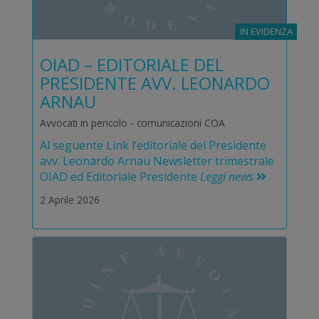
IN EVIDENZA
OIAD – EDITORIALE DEL
PRESIDENTE AVV. LEONARDO
ARNAU
Avvocati in pericolo - comunicazioni COA
Al seguente Link l’editoriale del Presidente
avv. Leonardo Arnau Newsletter trimestrale
OIAD ed Editoriale Presidente
Leggi news
2 Aprile 2026