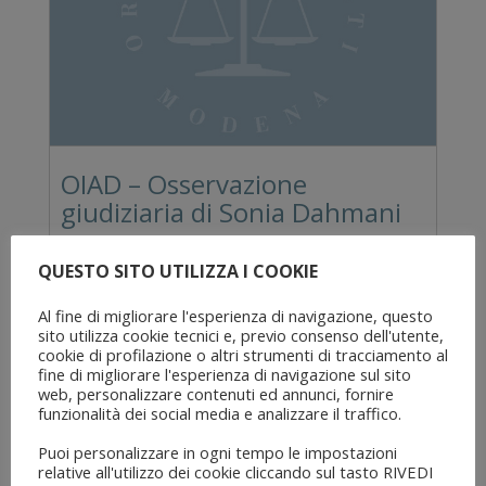
OIAD – Osservazione
giudiziaria di Sonia Dahmani
Avvocati in pericolo - comunicazioni COA
QUESTO SITO UTILIZZA I COOKIE
Pubblichiamo la comunicazione pervenutaci
da OIAD – Observatoire international des
Al fine di migliorare l'esperienza di navigazione, questo
avocats en danger – in merito alla Missione
sito utilizza cookie tecnici e, previo consenso dell'utente,
di osservazione giudiziaria del processo di
cookie di profilazione o altri strumenti di tracciamento al
Sonia Dahmani che avrà luogo a Tunisi dal 2
fine di migliorare l'esperienza di navigazione sul sito
web, personalizzare contenuti ed annunci, fornire
al 4 aprile 2026: “Chers membres de l’OIAD,
funzionalità dei social media e analizzare il traffico.
L’OIAD lance un appel à manifestation
d’intérêt (AMI) pour la prochaine mission
Puoi personalizzare in ogni tempo le impostazioni
d’observation judiciaire qui […]
Leggi news
relative all'utilizzo dei cookie cliccando sul tasto RIVEDI