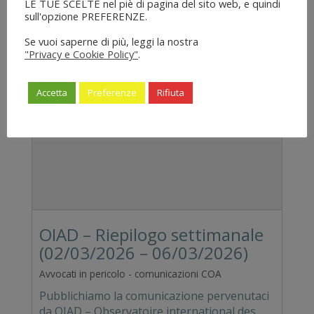
LE TUE SCELTE nel piè di pagina del sito web, e quindi
13 Marzo 2026
sull'opzione PREFERENZE.
Se vuoi saperne di più, leggi la nostra
"Privacy e Cookie Policy"
.
Accetta
Preferenze
Rifiuta
OIAD – Riepilogo settimanale
(02/03/2026 – 06/03/2026)
Avvocati in pericolo - comunicazioni COA
Pubblichiamo la comunicazione pervenutaci
da OIAD – Observatoire international des