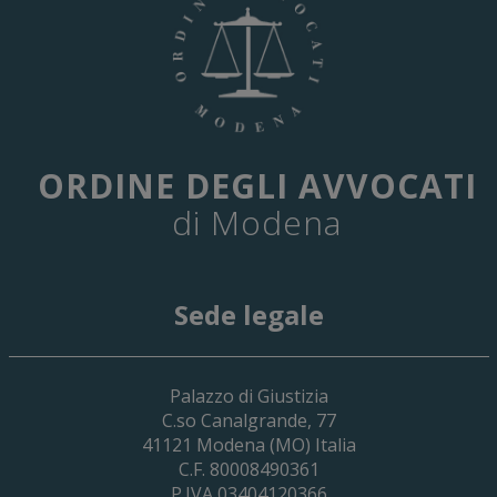
ORDINE DEGLI AVVOCATI
di Modena
Sede legale
Palazzo di Giustizia
C.so Canalgrande, 77
41121
Modena
(MO) Italia
C.F. 80008490361
P.IVA 03404120366