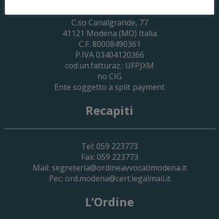
Palazzo di Giustizia
C.so Canalgrande, 77
41121
Modena
(MO) Italia
C.F. 80008490361
P.IVA 03404120366
cod.un.fatturaz.: UFPJXM
no CIG
Ente soggetto a split payment
Recapiti
Tel: 059 223773
Fax: 059 223773
Mail:
segreteria@ordineavvocatimodena.it
Pec:
ord.modena@cert.legalmail.it
L’Ordine