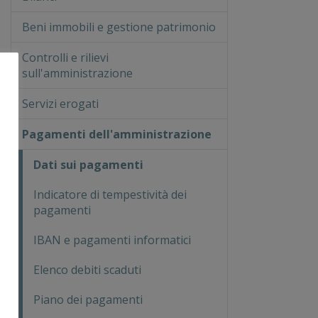
Beni immobili e gestione patrimonio
Controlli e rilievi
sull'amministrazione
Servizi erogati
Pagamenti dell'amministrazione
Dati sui pagamenti
Indicatore di tempestività dei
pagamenti
IBAN e pagamenti informatici
Elenco debiti scaduti
Piano dei pagamenti