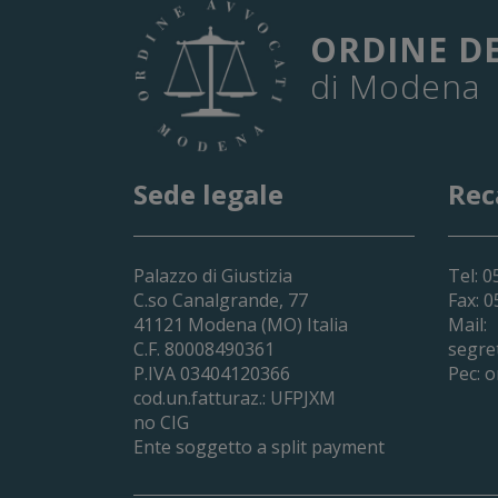
ORDINE D
di Modena
Sede legale
Rec
Palazzo di Giustizia
Tel: 
C.so Canalgrande, 77
Fax: 
41121
Modena
(MO) Italia
Mail:
C.F. 80008490361
segre
P.IVA 03404120366
Pec:
o
cod.un.fatturaz.: UFPJXM
no CIG
Ente soggetto a split payment