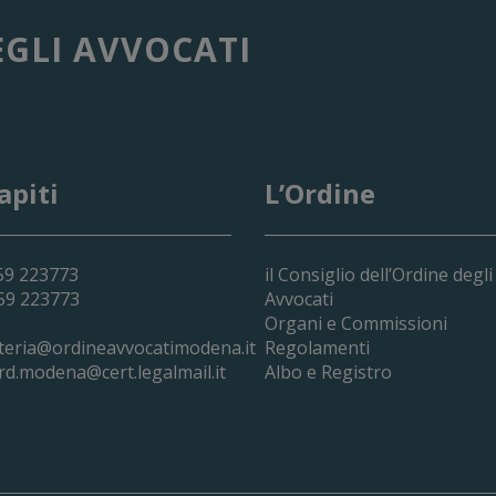
EGLI AVVOCATI
apiti
L’Ordine
059 223773
il Consiglio dell’Ordine degli
059 223773
Avvocati
Organi e Commissioni
teria@ordineavvocatimodena.it
Regolamenti
rd.modena@cert.legalmail.it
Albo e Registro