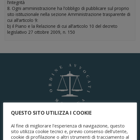
l’integrità
8. Ogni amministrazione ha l’obbligo di pubblicare sul proprio
sito istituzionale nella sezione Amministrazione trasparente di
cui all’articolo 9:
b) il Piano e la Relazione di cui all’articolo 10 del decreto
legislativo 27 ottobre 2009, n. 150
QUESTO SITO UTILIZZA I COOKIE
ORDINE DEGLI AVVOCATI
Al fine di migliorare l'esperienza di navigazione, questo
di Modena
sito utilizza cookie tecnici e, previo consenso dell'utente,
cookie di profilazione o altri strumenti di tracciamento al