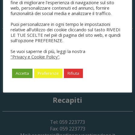
fine di migliorare l'esperienza di navigazione sul sito
web, personalizzare contenuti ed annunci, fornire
funzionalità dei social media e analizzare il traffico.
Sede legale
Puoi personalizzare in ogni tempo le impostazioni
relative all'utilizzo dei cookie cliccando sul tasto RIVEDI
LE TUE SCELTE nel piè di pagina del sito web, e quindi
Palazzo di Giustizia
sull'opzione PREFERENZE.
C.so Canalgrande, 77
Se vuoi saperne di più, leggi la nostra
41121
Modena
(MO) Italia
"Privacy e Cookie Policy"
.
C.F. 80008490361
P.IVA 03404120366
cod.un.fatturaz.: UFPJXM
Accetta
Preferenze
Rifiuta
no CIG
Ente soggetto a split payment
Recapiti
Tel: 059 223773
Fax: 059 223773