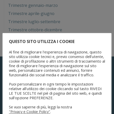
Trimestre gennaio-marzo
Trimestre aprile-giugno
Trimestre luglio-settembre
Trimestre ottobre-dicembre
Pubblicato il:
19/03/2025 10:33
QUESTO SITO UTILIZZA I COOKIE
Ultimo aggiornamento:
19/03/2025 13:04
Al fine di migliorare l'esperienza di navigazione, questo
sito utilizza cookie tecnici e, previo consenso dell'utente,
cookie di profilazione o altri strumenti di tracciamento al
fine di migliorare l'esperienza di navigazione sul sito
web, personalizzare contenuti ed annunci, fornire
funzionalità dei social media e analizzare il traffico.
Puoi personalizzare in ogni tempo le impostazioni
relative all'utilizzo dei cookie cliccando sul tasto RIVEDI
LE TUE SCELTE nel piè di pagina del sito web, e quindi
sull'opzione PREFERENZE.
Se vuoi saperne di più, leggi la nostra
ORDINE DEGLI AVVOCATI
"Privacy e Cookie Policy"
.