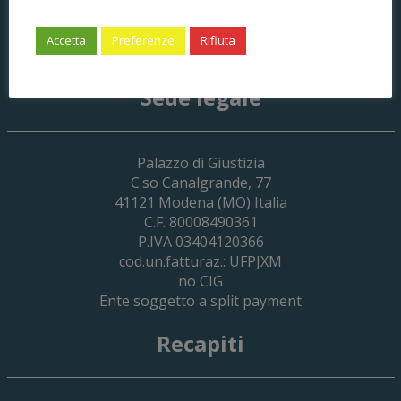
di Modena
Accetta
Preferenze
Rifiuta
Sede legale
Palazzo di Giustizia
C.so Canalgrande, 77
41121
Modena
(MO) Italia
C.F. 80008490361
P.IVA 03404120366
cod.un.fatturaz.: UFPJXM
no CIG
Ente soggetto a split payment
Recapiti