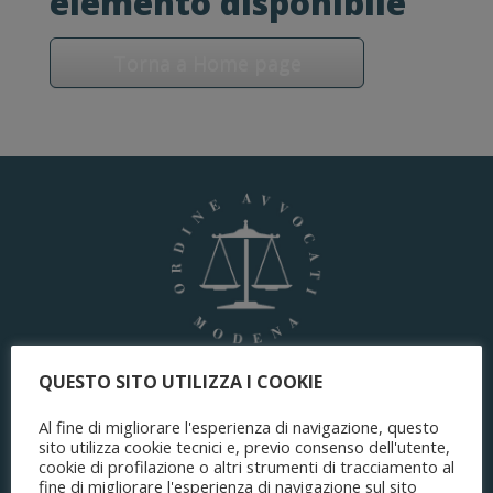
elemento disponibile
Torna a Home page
QUESTO SITO UTILIZZA I COOKIE
ORDINE DEGLI AVVOCATI
di Modena
Al fine di migliorare l'esperienza di navigazione, questo
sito utilizza cookie tecnici e, previo consenso dell'utente,
cookie di profilazione o altri strumenti di tracciamento al
fine di migliorare l'esperienza di navigazione sul sito