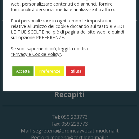
web, personalizzare contenuti ed annunci, fornire
Sede legale
funzionalità dei social media e analizzare il traffico.
Puoi personalizzare in ogni tempo le impostazioni
relative all'utilizzo dei cookie cliccando sul tasto RIVEDI
Palazzo di Giustizia
LE TUE SCELTE nel piè di pagina del sito web, e quindi
sull'opzione PREFERENZE.
C.so Canalgrande, 77
41121
Modena
(MO) Italia
Se vuoi saperne di più, leggi la nostra
C.F. 80008490361
"Privacy e Cookie Policy"
.
P.IVA 03404120366
cod.un.fatturaz.: UFPJXM
Accetta
Preferenze
Rifiuta
no CIG
Ente soggetto a split payment
Recapiti
Tel: 059 223773
Fax: 059 223773
Mail:
segreteria@ordineavvocatimodena.it
Pec:
ord.modena@cert.legalmail.it