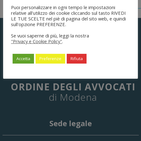
Puoi personalizzare in ogni tempo le impostazioni
relative all'utilizzo dei cookie cliccando sul tasto RIVEDI
LE TUE SCELTE nel piè di pagina del sito web, e quindi
sull'opzione PREFERENZE.
Se vuoi saperne di più, leggi la nostra
"Privacy e Cookie Policy"
.
Accetta
Preferenze
Rifiuta
ORDINE DEGLI AVVOCATI
di Modena
Sede legale