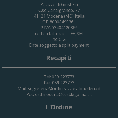
29 Giugno 2026
Palazzo di Giustizia
Cassa Forense – Elezioni Dei Delegati 
C.so Canalgrande, 77
2030
41121
Modena
(MO) Italia
C.F. 80008490361
P.IVA 03404120366
cod.un.fatturaz.: UFPJXM
no CIG
Ente soggetto a split payment
Recapiti
Tel: 059 223773
Fax: 059 223773
Mail:
segreteria@ordineavvocatimodena.it
Pec:
ord.modena@cert.legalmail.it
L’Ordine