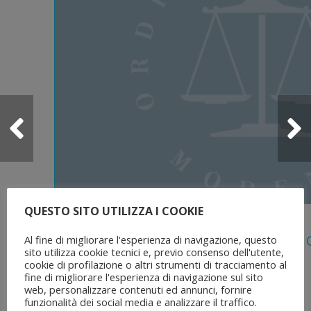
QUESTO SITO UTILIZZA I COOKIE
5 Agosto 2026
Legge 28 Luglio 2026 N. 137 “delega Al
Al fine di migliorare l'esperienza di navigazione, questo
sito utilizza cookie tecnici e, previo consenso dell'utente,
Dell’ordinamento Forense”
cookie di profilazione o altri strumenti di tracciamento al
fine di migliorare l'esperienza di navigazione sul sito
web, personalizzare contenuti ed annunci, fornire
funzionalità dei social media e analizzare il traffico.