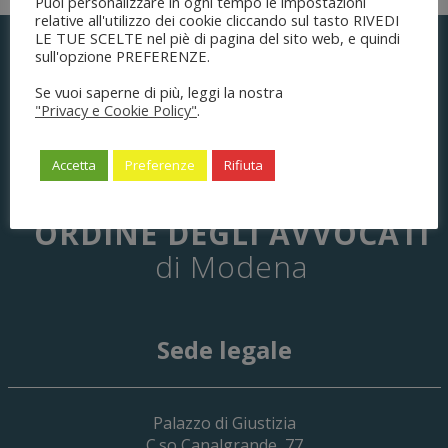
Puoi personalizzare in ogni tempo le impostazioni
relative all'utilizzo dei cookie cliccando sul tasto RIVEDI
LE TUE SCELTE nel piè di pagina del sito web, e quindi
sull'opzione PREFERENZE.
Se vuoi saperne di più, leggi la nostra
"Privacy e Cookie Policy"
.
Accetta
Preferenze
Rifiuta
ORDINE DEGLI AVVOCATI
di Modena
Sede legale
29 Giugno 2026
Palazzo di Giustizia
Cassa Forense – Elezioni Dei Delegati 
C.so Canalgrande, 77