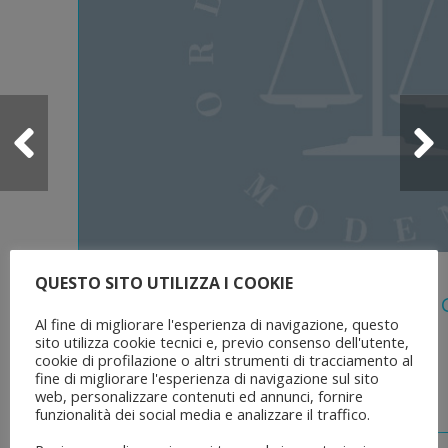
5 Agosto 2026
QUESTO SITO UTILIZZA I COOKIE
Legge 28 Luglio 2026 N. 137 “delega Al
Al fine di migliorare l'esperienza di navigazione, questo
Dell’ordinamento Forense”
sito utilizza cookie tecnici e, previo consenso dell'utente,
cookie di profilazione o altri strumenti di tracciamento al
fine di migliorare l'esperienza di navigazione sul sito
web, personalizzare contenuti ed annunci, fornire
funzionalità dei social media e analizzare il traffico.