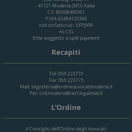
2030
41121
Modena
(MO) Italia
C.F. 80008490361
P.IVA 03404120366
cod.un.fatturaz.: UFPJXM
no CIG
Ente soggetto a split payment
Recapiti
Tel: 059 223773
Fax: 059 223773
Mail:
segreteria@ordineavvocatimodena.it
Pec:
ord.modena@cert.legalmail.it
L’Ordine
il Consiglio dell’Ordine degli Avvocati