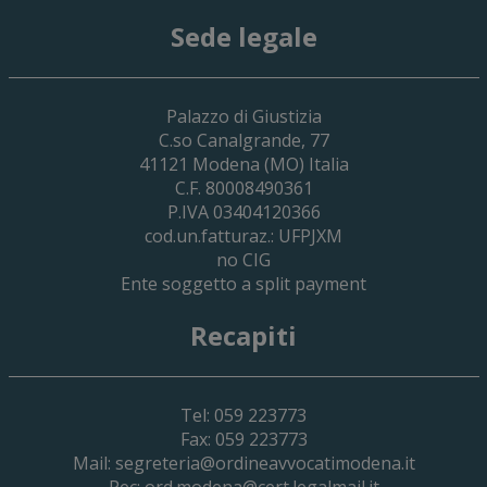
Sede legale
29 Giugno 2026
Palazzo di Giustizia
Cassa Forense – Elezioni Dei Delegati 
C.so Canalgrande, 77
2030
41121
Modena
(MO) Italia
C.F. 80008490361
P.IVA 03404120366
cod.un.fatturaz.: UFPJXM
no CIG
Ente soggetto a split payment
Recapiti
Tel: 059 223773
Fax: 059 223773
Mail:
segreteria@ordineavvocatimodena.it
Pec:
ord.modena@cert.legalmail.it