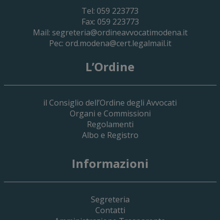
Tel: 059 223773
Fax: 059 223773
Mail:
segreteria@ordineavvocatimodena.it
Pec:
ord.modena@cert.legalmail.it
L’Ordine
il Consiglio dell’Ordine degli Avvocati
Organi e Commissioni
Regolamenti
Albo e Registro
19 Giugno 2026
Informazioni
Implementazione Del Sistema Spedigiu
Applicativi Siamm Spese Di Giustizia E 
Segreteria
Contatti