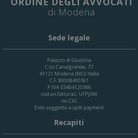
ORDINE DEGLI AVVOCATI
di Modena
Sede legale
29 Giugno 2026
Palazzo di Giustizia
Cassa Forense – Elezioni Dei Delegati 
C.so Canalgrande, 77
2030
41121
Modena
(MO) Italia
C.F. 80008490361
P.IVA 03404120366
cod.un.fatturaz.: UFPJXM
no CIG
Ente soggetto a split payment
Recapiti