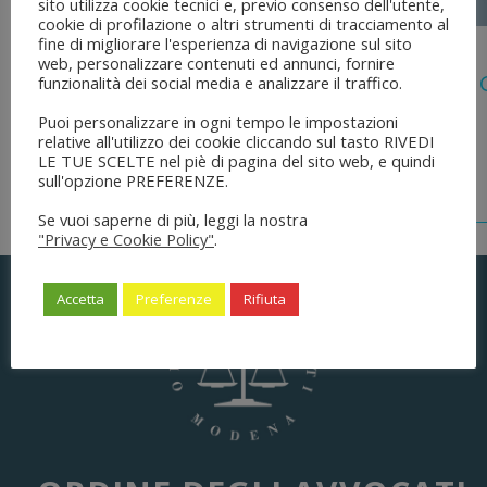
sito utilizza cookie tecnici e, previo consenso dell'utente,
cookie di profilazione o altri strumenti di tracciamento al
fine di migliorare l'esperienza di navigazione sul sito
5 Agosto 2026
web, personalizzare contenuti ed annunci, fornire
Legge 28 Luglio 2026 N. 137 “delega Al
funzionalità dei social media e analizzare il traffico.
Dell’ordinamento Forense”
Puoi personalizzare in ogni tempo le impostazioni
relative all'utilizzo dei cookie cliccando sul tasto RIVEDI
LE TUE SCELTE nel piè di pagina del sito web, e quindi
sull'opzione PREFERENZE.
Se vuoi saperne di più, leggi la nostra
"Privacy e Cookie Policy"
.
Accetta
Preferenze
Rifiuta