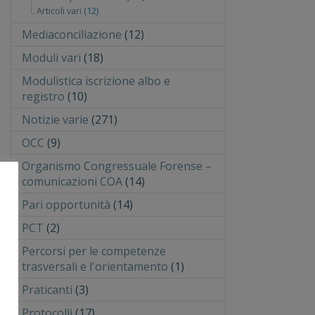
Articoli vari
(12)
Mediaconciliazione
(12)
Moduli vari
(18)
Modulistica iscrizione albo e
registro
(10)
Notizie varie
(271)
OCC
(9)
Organismo Congressuale Forense –
comunicazioni COA
(14)
Pari opportunità
(14)
PCT
(2)
Percorsi per le competenze
trasversali e l'orientamento
(1)
Praticanti
(3)
Protocolli
(17)