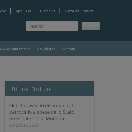
Albo
App COA
Curricula
Carta dei Servizi
Ricerca
Ricerca
ie e Appuntamenti
Newsletter
Contatti
MINATO E INDETERMINATO DI DIVERSI PROFILI IN DIVER
Ultime Notizie
Elenchi avvocati disponibili al
patrocinio a spese dello Stato
presso il Foro di Modena
6 AGOSTO 2026