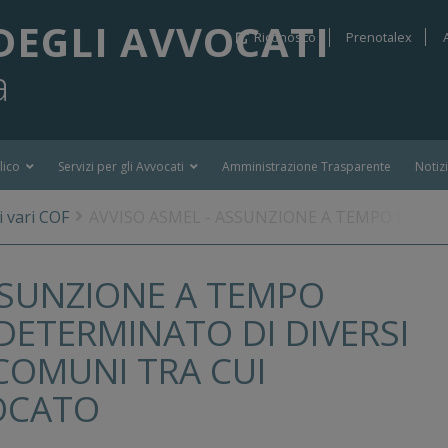
DEGLI AVVOCATI
Riconosco
Prenotalex
a
lico
Servizi per gli Avvocati
Amministrazione Trasparente
Notiz
 vari COF
AVVISO ASMEL - ASSUNZIONE A TEMPO DETER
SSUNZIONE A TEMPO
DETERMINATO DI DIVERSI
 COMUNI TRA CUI
OCATO