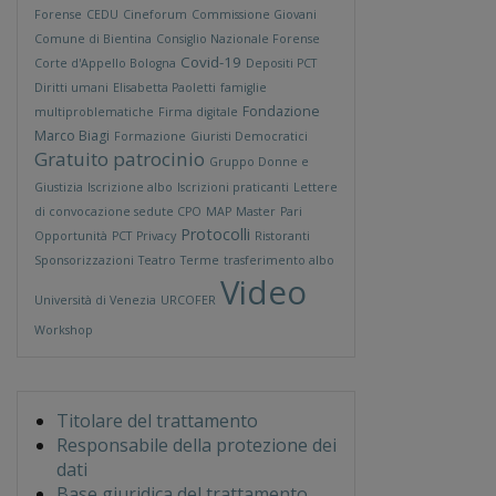
Forense
CEDU
Cineforum
Commissione Giovani
Comune di Bientina
Consiglio Nazionale Forense
Covid-19
Corte d'Appello Bologna
Depositi PCT
Diritti umani
Elisabetta Paoletti
famiglie
Fondazione
multiproblematiche
Firma digitale
Marco Biagi
Formazione
Giuristi Democratici
Gratuito patrocinio
Gruppo Donne e
Giustizia
Iscrizione albo
Iscrizioni praticanti
Lettere
di convocazione sedute CPO
MAP
Master
Pari
Protocolli
Opportunità
PCT
Privacy
Ristoranti
Sponsorizzazioni
Teatro
Terme
trasferimento albo
Video
Università di Venezia
URCOFER
Workshop
Titolare del trattamento
Responsabile della protezione dei
dati
Base giuridica del trattamento