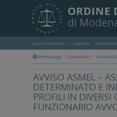
ORDINE 
di Moden
Organi e Commissioni
Segreteria
Servizi al Pubb
Home page
Comunicati
Comunicati
AVVISO ASMEL – A
DETERMINATO E IN
PROFILI IN DIVERSI
FUNZIONARIO AVV