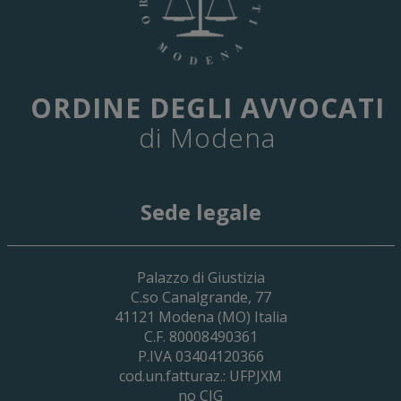
ORDINE DEGLI AVVOCATI
di Modena
Sede legale
29 Giugno 2026
Palazzo di Giustizia
Cassa Forense – Elezioni Dei Delegati 
C.so Canalgrande, 77
2030
41121
Modena
(MO) Italia
C.F. 80008490361
P.IVA 03404120366
cod.un.fatturaz.: UFPJXM
no CIG