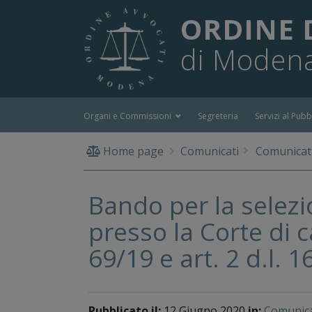
ORDINE 
di Moden
Organi e Commissioni
Segreteria
Servizi al Pubb
Home page
Comunicati
Comunicati
Bando per la selezio
presso la Corte di c
69/19 e art. 2 d.l. 1
Pubblicato il:
12 Giugno 2020
in:
Comunica