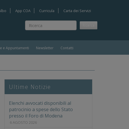
Albo
App COA
Curricula
Carta dei Servizi
Ricerca
Ricerca
ie e Appuntamenti
Newsletter
Contatti
orte di cassazione. (art. 73 d.l. 69/19 e art. 2 d.l. 168/16)
Ultime Notizie
Elenchi avvocati disponibili al
patrocinio a spese dello Stato
presso il Foro di Modena
6 AGOSTO 2026