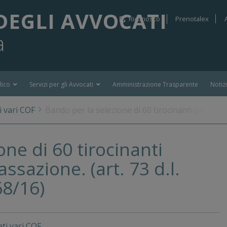
DEGLI AVVOCATI
Riconosco
Prenotalex
a
lico
Servizi per gli Avvocati
Amministrazione Trasparente
Notiz
 vari COF
Bando per la selezione di 60 tirocinanti presso la C
ne di 60 tirocinanti
assazione. (art. 73 d.l.
68/16)
ti vari COF