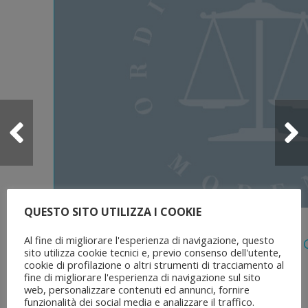
QUESTO SITO UTILIZZA I COOKIE
5 Agosto 2026
Al fine di migliorare l'esperienza di navigazione, questo
Legge 28 Luglio 2026 N. 137 “delega Al
sito utilizza cookie tecnici e, previo consenso dell'utente,
Dell’ordinamento Forense”
cookie di profilazione o altri strumenti di tracciamento al
fine di migliorare l'esperienza di navigazione sul sito
web, personalizzare contenuti ed annunci, fornire
funzionalità dei social media e analizzare il traffico.