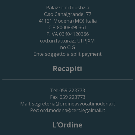
29 Giugno 2026
Palazzo di Giustizia
Cassa Forense – Elezioni Dei Delegati 
C.so Canalgrande, 77
2030
41121
Modena
(MO) Italia
C.F. 80008490361
P.IVA 03404120366
cod.un.fatturaz.: UFPJXM
no CIG
Ente soggetto a split payment
Recapiti
Tel: 059 223773
Fax: 059 223773
Mail:
segreteria@ordineavvocatimodena.it
Pec:
ord.modena@cert.legalmail.it
L’Ordine