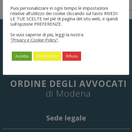
Puoi personalizzare in ogni tempo le impostazioni
relative all'utilizzo dei cookie cliccando sul tasto RIVEDI
LE TUE SCELTE nel piè di pagina del sito web, e quindi
sull'opzione PREFERENZE.
Se vuoi saperne di più, leggi la nostra
"Privacy e Cookie Policy"
.
Accetta
Preferenze
Rifiuta
ORDINE DEGLI AVVOCATI
di Modena
Sede legale