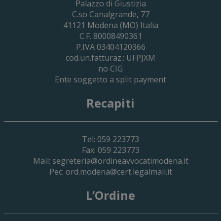
Palazzo di Giustizia
Cassa Forense – Elezioni Dei Delegati 
C.so Canalgrande, 77
2030
41121
Modena
(MO) Italia
C.F. 80008490361
P.IVA 03404120366
cod.un.fatturaz.: UFPJXM
no CIG
Ente soggetto a split payment
Recapiti
Tel: 059 223773
Fax: 059 223773
Mail:
segreteria@ordineavvocatimodena.it
Pec:
ord.modena@cert.legalmail.it
L’Ordine