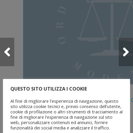
QUESTO SITO UTILIZZA I COOKIE
5 Agosto 2026
Legge 28 Luglio 2026 N. 137 “delega Al
Al fine di migliorare l'esperienza di navigazione, questo
Dell’ordinamento Forense”
sito utilizza cookie tecnici e, previo consenso dell'utente,
cookie di profilazione o altri strumenti di tracciamento al
fine di migliorare l'esperienza di navigazione sul sito
web, personalizzare contenuti ed annunci, fornire
funzionalità dei social media e analizzare il traffico.