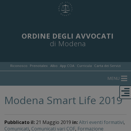
ORDINE DEGLI AVVOCATI
di Modena
Riconosco
Prenotalex
Albo
App COA
Curricula
Carta dei Servizi
MENU
Modena Smart Life 2019
Pubblicato il:
21 Maggio 2019
in:
Altri eventi formativi
,
Comunicati
,
Comunicati vari COF
,
Formazione