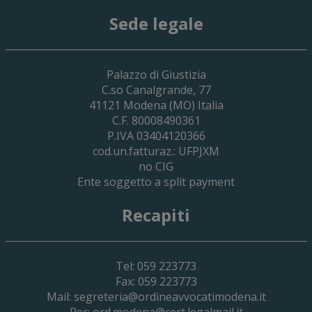
Sede legale
29 Giugno 2026
Palazzo di Giustizia
Cassa Forense – Elezioni Dei Delegati 
C.so Canalgrande, 77
2030
41121
Modena
(MO) Italia
C.F. 80008490361
P.IVA 03404120366
cod.un.fatturaz.: UFPJXM
no CIG
Ente soggetto a split payment
Recapiti
Tel: 059 223773
Fax: 059 223773
Mail:
segreteria@ordineavvocatimodena.it
Pec:
ord.modena@cert.legalmail.it