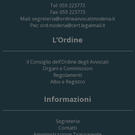
Tel: 059 223773
Fax: 059 223773
Mail:
segreteria@ordineavvocatimodena.it
Pec:
ord.modena@cert.legalmail.it
L’Ordine
il Consiglio dell’Ordine degli Avvocati
Organi e Commissioni
Regolamenti
Albo e Registro
19 Giugno 2026
Informazioni
Implementazione Del Sistema Spedigiu
Applicativi Siamm Spese Di Giustizia E 
Segreteria
Contatti
Amministrazione Trasparente