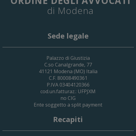
ORDINE DEGLI AVVOCATI
di Modena
Sede legale
29 Giugno 2026
Palazzo di Giustizia
Cassa Forense – Elezioni Dei Delegati 
C.so Canalgrande, 77
2030
41121
Modena
(MO) Italia
C.F. 80008490361
P.IVA 03404120366
cod.un.fatturaz.: UFPJXM
no CIG
Ente soggetto a split payment
Recapiti