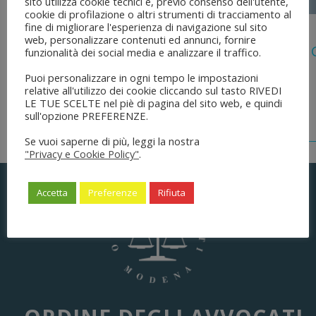
sito utilizza cookie tecnici e, previo consenso dell'utente,
cookie di profilazione o altri strumenti di tracciamento al
fine di migliorare l'esperienza di navigazione sul sito
5 Agosto 2026
web, personalizzare contenuti ed annunci, fornire
Legge 28 Luglio 2026 N. 137 “delega Al
funzionalità dei social media e analizzare il traffico.
Dell’ordinamento Forense”
Puoi personalizzare in ogni tempo le impostazioni
relative all'utilizzo dei cookie cliccando sul tasto RIVEDI
LE TUE SCELTE nel piè di pagina del sito web, e quindi
sull'opzione PREFERENZE.
Se vuoi saperne di più, leggi la nostra
"Privacy e Cookie Policy"
.
Accetta
Preferenze
Rifiuta