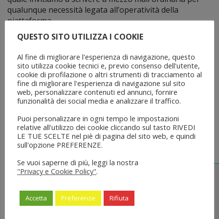
qualunque necessità legata all’operatività della
piattaforma.
Cordiali saluti
QUESTO SITO UTILIZZA I COOKIE
IL CONSIGLIO
Al fine di migliorare l'esperienza di navigazione, questo
sito utilizza cookie tecnici e, previo consenso dell'utente,
cookie di profilazione o altri strumenti di tracciamento al
fine di migliorare l'esperienza di navigazione sul sito
Share
Tweet
Share
Pin it
web, personalizzare contenuti ed annunci, fornire
funzionalità dei social media e analizzare il traffico.
Puoi personalizzare in ogni tempo le impostazioni
relative all'utilizzo dei cookie cliccando sul tasto RIVEDI
Potrebbe interessarti
LE TUE SCELTE nel piè di pagina del sito web, e quindi
sull'opzione PREFERENZE.
Se vuoi saperne di più, leggi la nostra
"Privacy e Cookie Policy"
.
Accetta
Preferenze
Rifiuta