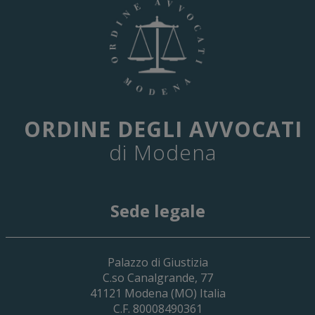
ORDINE DEGLI AVVOCATI
di Modena
Sede legale
29 Giugno 2026
Palazzo di Giustizia
Cassa Forense – Elezioni Dei Delegati 
C.so Canalgrande, 77
2030
41121
Modena
(MO) Italia
C.F. 80008490361