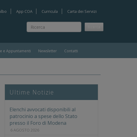
Albo
App COA
Curricula
Carta dei Servizi
Ricerca
Ricerca
ie e Appuntamenti
Newsletter
Contatti
Ultime Notizie
Elenchi avvocati disponibili al
patrocinio a spese dello Stato
presso il Foro di Modena
6 AGOSTO 2026