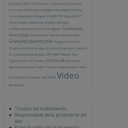
Forense
CEDU
Cineforum
Commissione Giovani
Comune di Bientina
Consiglio Nazionale Forense
Covid-19
Corte d'Appello Bologna
Depositi PCT
Diritti umani
Elisabetta Paoletti
famiglie
Fondazione
multiproblematiche
Firma digitale
Marco Biagi
Formazione
Giuristi Democratici
Gratuito patrocinio
Gruppo Donne e
Giustizia
Iscrizione albo
Iscrizioni praticanti
Lettere
di convocazione sedute CPO
MAP
Master
Pari
Protocolli
Opportunità
PCT
Privacy
Ristoranti
Sponsorizzazioni
Teatro
Terme
trasferimento albo
Video
Università di Venezia
URCOFER
Workshop
Titolare del trattamento
Responsabile della protezione dei
dati
Base giuridica del trattamento