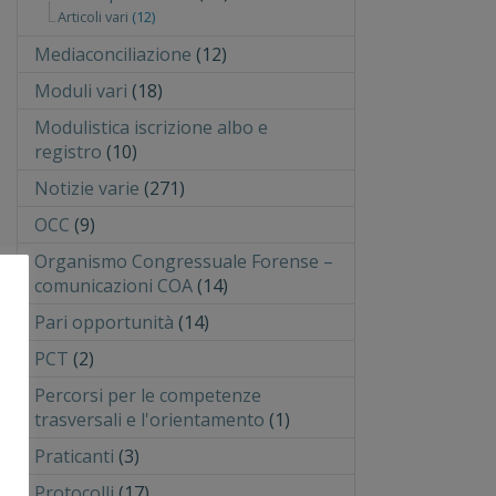
Articoli vari
(12)
Mediaconciliazione
(12)
Moduli vari
(18)
Modulistica iscrizione albo e
registro
(10)
Notizie varie
(271)
OCC
(9)
Organismo Congressuale Forense –
comunicazioni COA
(14)
Pari opportunità
(14)
PCT
(2)
Percorsi per le competenze
trasversali e l'orientamento
(1)
Praticanti
(3)
Protocolli
(17)