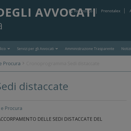
DEGLI AVVOCATI
Riconosco
Prenotalex
a
lico
Servizi per gli Avvocati
Amministrazione Trasparente
Notiz
e Procura
Cronoprogramma Sedi distaccate
di distaccate
 e Procura
’ACCORPAMENTO DELLE SEDI DISTACCATE DEL