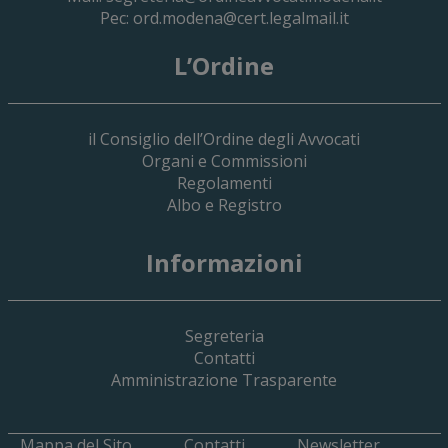
Pec:
ord.modena@cert.legalmail.it
L’Ordine
il Consiglio dell’Ordine degli Avvocati
Organi e Commissioni
Regolamenti
Albo e Registro
19 Giugno 2026
Informazioni
Implementazione Del Sistema Spedigiu
Applicativi Siamm Spese Di Giustizia E 
Segreteria
Contatti
Amministrazione Trasparente
Mappa del Sito
Contatti
Newsletter