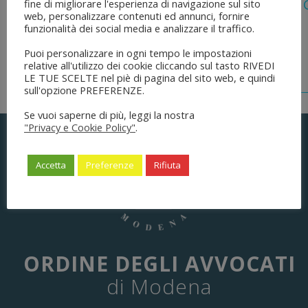
Legge 28 Luglio 2026 N. 137 “delega Al
fine di migliorare l'esperienza di navigazione sul sito
web, personalizzare contenuti ed annunci, fornire
Dell’ordinamento Forense”
funzionalità dei social media e analizzare il traffico.
Puoi personalizzare in ogni tempo le impostazioni
relative all'utilizzo dei cookie cliccando sul tasto RIVEDI
LE TUE SCELTE nel piè di pagina del sito web, e quindi
sull'opzione PREFERENZE.
Se vuoi saperne di più, leggi la nostra
"Privacy e Cookie Policy"
.
Accetta
Preferenze
Rifiuta
ORDINE DEGLI AVVOCATI
di Modena