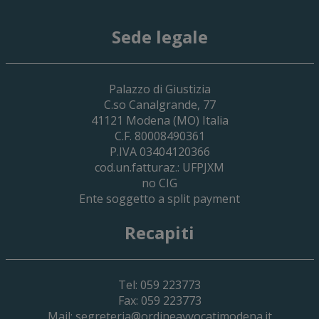
Sede legale
29 Giugno 2026
Palazzo di Giustizia
Cassa Forense – Elezioni Dei Delegati 
C.so Canalgrande, 77
2030
41121
Modena
(MO) Italia
C.F. 80008490361
P.IVA 03404120366
cod.un.fatturaz.: UFPJXM
no CIG
Ente soggetto a split payment
Recapiti
Tel: 059 223773
Fax: 059 223773
Mail:
segreteria@ordineavvocatimodena.it