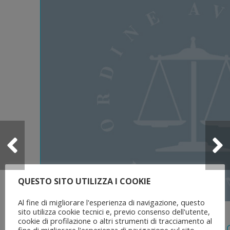
QUESTO SITO UTILIZZA I COOKIE
Al fine di migliorare l'esperienza di navigazione, questo
5 Agosto 2026
sito utilizza cookie tecnici e, previo consenso dell'utente,
cookie di profilazione o altri strumenti di tracciamento al
Legge 28 Luglio 2026 N. 137 “delega Al