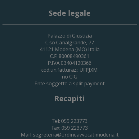
Sede legale
29 Giugno 2026
Palazzo di Giustizia
Cassa Forense – Elezioni Dei Delegati 
C.so Canalgrande, 77
2030
41121
Modena
(MO) Italia
C.F. 80008490361
P.IVA 03404120366
cod.un.fatturaz.: UFPJXM
no CIG
Ente soggetto a split payment
Recapiti
Tel: 059 223773
Fax: 059 223773
Mail:
segreteria@ordineavvocatimodena.it