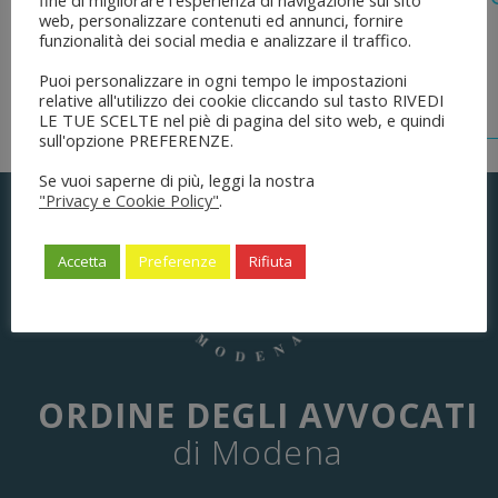
fine di migliorare l'esperienza di navigazione sul sito
Dell’ordinamento Forense”
web, personalizzare contenuti ed annunci, fornire
funzionalità dei social media e analizzare il traffico.
Puoi personalizzare in ogni tempo le impostazioni
relative all'utilizzo dei cookie cliccando sul tasto RIVEDI
LE TUE SCELTE nel piè di pagina del sito web, e quindi
sull'opzione PREFERENZE.
Se vuoi saperne di più, leggi la nostra
"Privacy e Cookie Policy"
.
Accetta
Preferenze
Rifiuta
ORDINE DEGLI AVVOCATI
di Modena