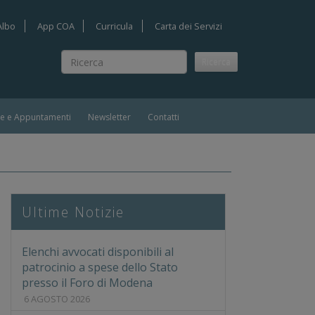
Albo
App COA
Curricula
Carta dei Servizi
Ricerca
Ricerca
ie e Appuntamenti
Newsletter
Contatti
ubblica di Reggio Emilia
Ultime Notizie
Elenchi avvocati disponibili al
patrocinio a spese dello Stato
presso il Foro di Modena
6 AGOSTO 2026