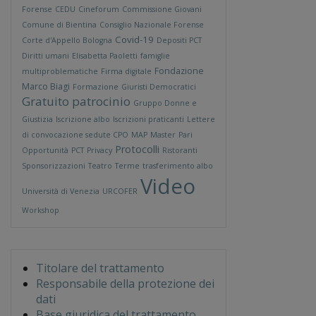
Forense
CEDU
Cineforum
Commissione Giovani
Comune di Bientina
Consiglio Nazionale Forense
Covid-19
Corte d'Appello Bologna
Depositi PCT
Diritti umani
Elisabetta Paoletti
famiglie
Fondazione
multiproblematiche
Firma digitale
Marco Biagi
Formazione
Giuristi Democratici
Gratuito patrocinio
Gruppo Donne e
Giustizia
Iscrizione albo
Iscrizioni praticanti
Lettere
di convocazione sedute CPO
MAP
Master
Pari
Protocolli
Opportunità
PCT
Privacy
Ristoranti
Sponsorizzazioni
Teatro
Terme
trasferimento albo
Video
Università di Venezia
URCOFER
Workshop
Titolare del trattamento
Responsabile della protezione dei
dati
Base giuridica del trattamento