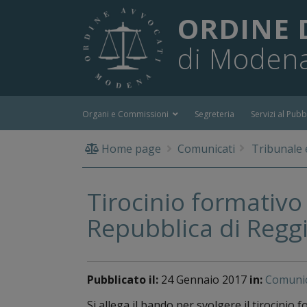
ORDINE 
di Moden
Organi e Commissioni
Segreteria
Servizi al Pubb
Home page
Comunicati
Tribunale 
Tirocinio formativo 
Repubblica di Reggi
Pubblicato il:
24 Gennaio 2017
in:
Comunic
Si allega il bando per svolgere il tirocinio 