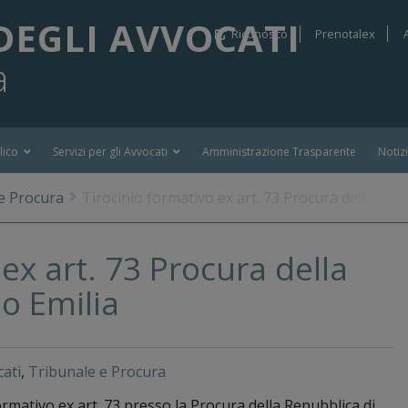
DEGLI AVVOCATI
Riconosco
Prenotalex
a
lico
Servizi per gli Avvocati
Amministrazione Trasparente
Notiz
e Procura
Tirocinio formativo ex art. 73 Procura della Rep
ex art. 73 Procura della
o Emilia
ati
,
Tribunale e Procura
formativo ex art. 73 presso la Procura della Repubblica di