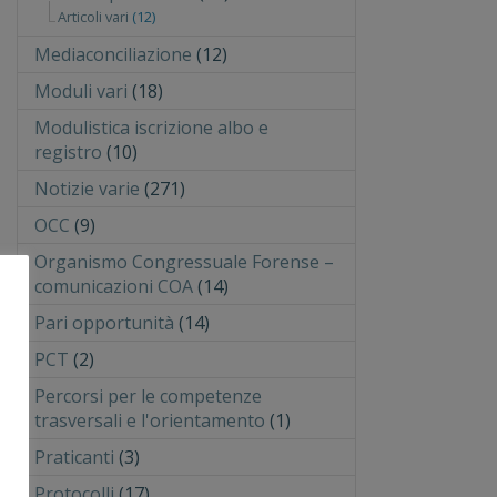
Articoli vari
(12)
Mediaconciliazione
(12)
Moduli vari
(18)
Modulistica iscrizione albo e
registro
(10)
Notizie varie
(271)
OCC
(9)
Organismo Congressuale Forense –
comunicazioni COA
(14)
Pari opportunità
(14)
PCT
(2)
Percorsi per le competenze
trasversali e l'orientamento
(1)
Praticanti
(3)
Protocolli
(17)