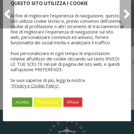
QUESTO SITO UTILIZZA I COOKIE
Al fine di migliorare l'esperienza di navigazione, questo
sito utilizza cookie tecnici e, previo consenso dell'utente,
cookie di profilazione o altri strumenti di tracciamento al
fine di migliorare l'esperienza di navigazione sul sito
web, personalizzare contenuti ed annunci, fornire
funzionalità dei social media e analizzare il traffico.
5 Agosto 2026
Puoi personalizzare in ogni tempo le impostazioni
relative all'utilizzo dei cookie cliccando sul tasto RIVEDI
Legge 28 Luglio 2026 N. 137 “delega Al
LE TUE SCELTE nel piè di pagina del sito web, e quindi
Dell’ordinamento Forense”
sull'opzione PREFERENZE.
Se vuoi saperne di più, leggi la nostra
"Privacy e Cookie Policy"
.
Accetta
Preferenze
Rifiuta