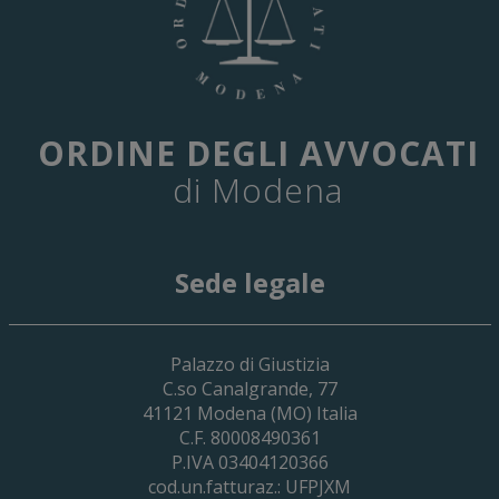
ORDINE DEGLI AVVOCATI
di Modena
Sede legale
29 Giugno 2026
Palazzo di Giustizia
Cassa Forense – Elezioni Dei Delegati 
C.so Canalgrande, 77
2030
41121
Modena
(MO) Italia
C.F. 80008490361
P.IVA 03404120366
cod.un.fatturaz.: UFPJXM