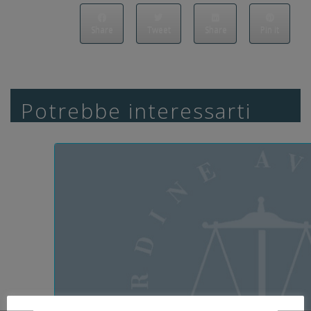
Share
Tweet
Share
Pin it
Potrebbe interessarti