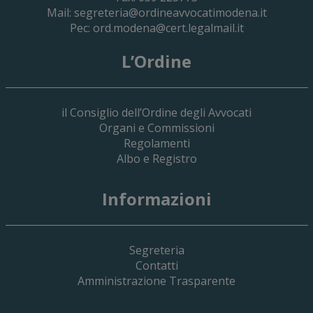
Mail:
segreteria@ordineavvocatimodena.it
Pec:
ord.modena@cert.legalmail.it
L’Ordine
il Consiglio dell’Ordine degli Avvocati
Organi e Commissioni
Regolamenti
Albo e Registro
19 Giugno 2026
Informazioni
Implementazione Del Sistema Spedigiu
Applicativi Siamm Spese Di Giustizia E 
Segreteria
Contatti
Amministrazione Trasparente