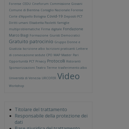
Forense
CEDU
Cineforum
Commissione Giovani
Comune di Bientina
Consiglio Nazionale Forense
Covid-19
Corte d'Appello Bologna
Depositi PCT
Diritti umani
Elisabetta Paoletti
famiglie
Fondazione
multiproblematiche
Firma digitale
Marco Biagi
Formazione
Giuristi Democratici
Gratuito patrocinio
Gruppo Donne e
Giustizia
Iscrizione albo
Iscrizioni praticanti
Lettere
di convocazione sedute CPO
MAP
Master
Pari
Protocolli
Opportunità
PCT
Privacy
Ristoranti
Sponsorizzazioni
Teatro
Terme
trasferimento albo
Video
Università di Venezia
URCOFER
Workshop
Titolare del trattamento
Responsabile della protezione dei
dati
Base giuridica del trattamento