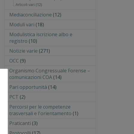
Articoli vari
(12)
Mediaconciliazione
(12)
Moduli vari
(18)
Modulistica iscrizione albo e
registro
(10)
Notizie varie
(271)
OCC
(9)
Organismo Congressuale Forense –
comunicazioni COA
(14)
Pari opportunità
(14)
PCT
(2)
Percorsi per le competenze
trasversali e l'orientamento
(1)
Praticanti
(3)
Protocolli
(17)