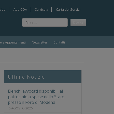
Albo
App COA
Curricula
Carta dei Servizi
Ricerca
Ricerca
ie e Appuntamenti
Newsletter
Contatti
Ultime Notizie
Elenchi avvocati disponibili al
patrocinio a spese dello Stato
presso il Foro di Modena
6 AGOSTO 2026