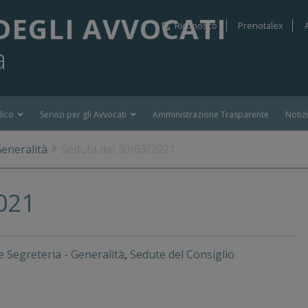
DEGLI AVVOCATI
Riconosco
Prenotalex
a
lico
Servizi per gli Avvocati
Amministrazione Trasparente
Notiz
Generalità
Seduta del 30/03/2021
021
e Segreteria - Generalità
,
Sedute del Consiglio