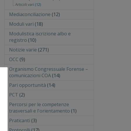
Articoli vari
(12)
Mediaconciliazione
(12)
Moduli vari
(18)
Modulistica iscrizione albo e
registro
(10)
Notizie varie
(271)
OCC
(9)
Organismo Congressuale Forense –
comunicazioni COA
(14)
Pari opportunità
(14)
PCT
(2)
Percorsi per le competenze
trasversali e l'orientamento
(1)
Praticanti
(3)
Protocolli
(17)