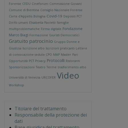
Forense
CEDU
Cineforum
Commissione Giovani
Comune di Bientina
Consiglio Nazionale Forense
Covid-19
Corte d'Appello Bologna
Depositi PCT
Diritti umani
Elisabetta Paoletti
famiglie
Fondazione
multiproblematiche
Firma digitale
Marco Biagi
Formazione
Giuristi Democratici
Gratuito patrocinio
Gruppo Donne e
Giustizia
Iscrizione albo
Iscrizioni praticanti
Lettere
di convocazione sedute CPO
MAP
Master
Pari
Protocolli
Opportunità
PCT
Privacy
Ristoranti
Sponsorizzazioni
Teatro
Terme
trasferimento albo
Video
Università di Venezia
URCOFER
Workshop
Titolare del trattamento
Responsabile della protezione dei
dati
Base giuridica del trattamento