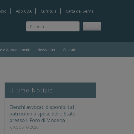
Albo
App COA
Curricula
Carta dei Servizi
Ricerca
Ricerca
ie e Appuntamenti
Newsletter
Contatti
Ultime Notizie
Elenchi avvocati disponibili al
patrocinio a spese dello Stato
presso il Foro di Modena
6 AGOSTO 2026