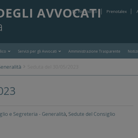
DEGLI AVVOCATI
Riconosco
Prenotalex
a
lico
Servizi per gli Avvocati
Amministrazione Trasparente
Notiz
Generalità
Seduta del 30/05/2023
023
glio e Segreteria - Generalità
,
Sedute del Consiglio