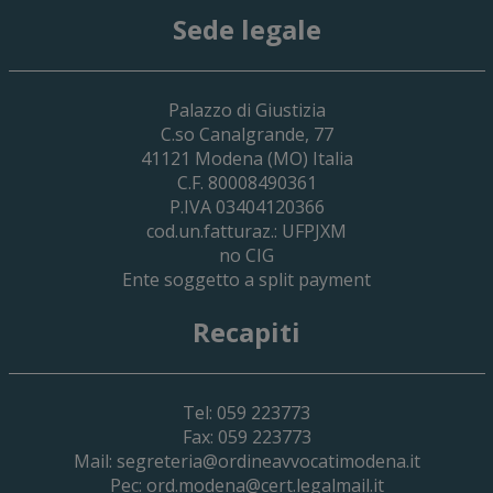
Sede legale
29 Giugno 2026
Palazzo di Giustizia
Cassa Forense – Elezioni Dei Delegati 
C.so Canalgrande, 77
2030
41121
Modena
(MO) Italia
C.F. 80008490361
P.IVA 03404120366
cod.un.fatturaz.: UFPJXM
no CIG
Ente soggetto a split payment
Recapiti
Tel: 059 223773
Fax: 059 223773
Mail:
segreteria@ordineavvocatimodena.it
Pec:
ord.modena@cert.legalmail.it