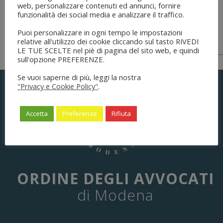
Dell’ordinamento Forense”
web, personalizzare contenuti ed annunci, fornire
funzionalità dei social media e analizzare il traffico.
Puoi personalizzare in ogni tempo le impostazioni
relative all'utilizzo dei cookie cliccando sul tasto RIVEDI
LE TUE SCELTE nel piè di pagina del sito web, e quindi
sull'opzione PREFERENZE.
Se vuoi saperne di più, leggi la nostra
"Privacy e Cookie Policy"
.
Accetta
Preferenze
Rifiuta
ORDINE DEGLI AVVOCATI
di Modena