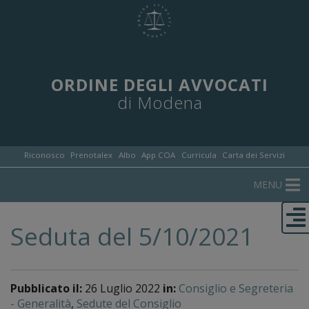
ORDINE DEGLI AVVOCATI
di Modena
Riconosco
Prenotalex
Albo
App COA
Curricula
Carta dei Servizi
MENU
Seduta del 5/10/2021
Pubblicato il:
26 Luglio 2022
in:
Consiglio e Segreteria
- Generalità
,
Sedute del Consiglio