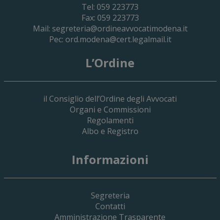
Tel: 059 223773
Fax: 059 223773
Mail:
segreteria@ordineavvocatimodena.it
Pec:
ord.modena@cert.legalmail.it
L’Ordine
il Consiglio dell’Ordine degli Avvocati
Organi e Commissioni
Regolamenti
Albo e Registro
19 Giugno 2026
Informazioni
Implementazione Del Sistema Spedigiu
Applicativi Siamm Spese Di Giustizia E 
Segreteria
Contatti
Amministrazione Trasparente