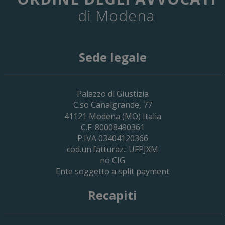
di Modena
Sede legale
29 Giugno 2026
Palazzo di Giustizia
Cassa Forense – Elezioni Dei Delegati 
C.so Canalgrande, 77
2030
41121
Modena
(MO) Italia
C.F. 80008490361
P.IVA 03404120366
cod.un.fatturaz.: UFPJXM
no CIG
Ente soggetto a split payment
Recapiti