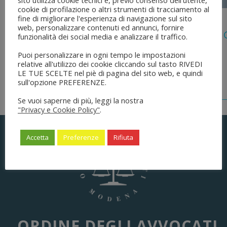
sito utilizza cookie tecnici e, previo consenso dell'utente,
cookie di profilazione o altri strumenti di tracciamento al
5 Agosto 2026
fine di migliorare l'esperienza di navigazione sul sito
web, personalizzare contenuti ed annunci, fornire
Legge 28 Luglio 2026 N. 137 “delega Al
funzionalità dei social media e analizzare il traffico.
Dell’ordinamento Forense”
Puoi personalizzare in ogni tempo le impostazioni
relative all'utilizzo dei cookie cliccando sul tasto RIVEDI
LE TUE SCELTE nel piè di pagina del sito web, e quindi
sull'opzione PREFERENZE.
Se vuoi saperne di più, leggi la nostra
"Privacy e Cookie Policy"
.
Accetta
Preferenze
Rifiuta
ORDINE DEGLI AVVOCATI