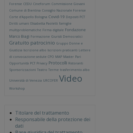
Forense
CEDU
Cineforum
Commissione Giovani
Comune di Bientina
Consiglio Nazionale Forense
Covid-19
Corte d'Appello Bologna
Depositi PCT
Diritti umani
Elisabetta Paoletti
famiglie
Fondazione
multiproblematiche
Firma digitale
Marco Biagi
Formazione
Giuristi Democratici
Gratuito patrocinio
Gruppo Donne e
Giustizia
Iscrizione albo
Iscrizioni praticanti
Lettere
di convocazione sedute CPO
MAP
Master
Pari
Protocolli
Opportunità
PCT
Privacy
Ristoranti
Sponsorizzazioni
Teatro
Terme
trasferimento albo
Video
Università di Venezia
URCOFER
Workshop
Titolare del trattamento
Responsabile della protezione dei
dati
Base giuridica del trattamento