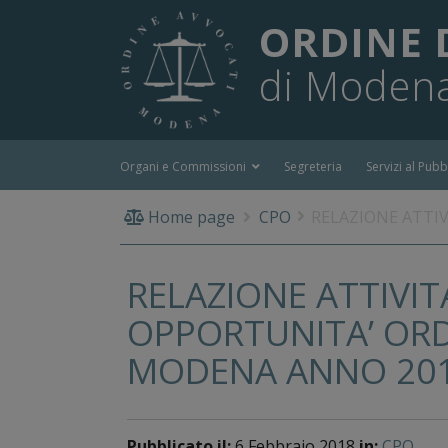
ORDINE 
di Moden
Organi e Commissioni
Segreteria
Servizi al Pubb
Home page
CPO
RELAZIONE ATTI
RELAZIONE ATTIVIT
OPPORTUNITA’ ORD
MODENA ANNO 20
Pubblicato il:
6 Febbraio 2018
in:
CPO