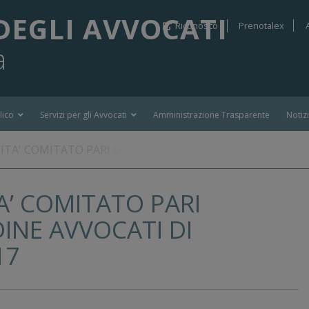
DEGLI AVVOCATI
Riconosco
Prenotalex
a
lico
Servizi per gli Avvocati
Amministrazione Trasparente
Notiz
VITA' COMITATO PARI OPPORTUNITA' ORDINE AVVOCATI 
A’ COMITATO PARI
INE AVVOCATI DI
17