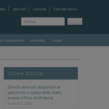
Albo
App COA
Curricula
Carta dei Servizi
Ricerca
Ricerca
ie e Appuntamenti
Newsletter
Contatti
DI MODENA ANNO 2017
Ultime Notizie
Elenchi avvocati disponibili al
patrocinio a spese dello Stato
presso il Foro di Modena
6 AGOSTO 2026