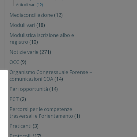
Articoli vari
(12)
Mediaconciliazione
(12)
Moduli vari
(18)
Modulistica iscrizione albo e
registro
(10)
Notizie varie
(271)
OCC
(9)
Organismo Congressuale Forense –
comunicazioni COA
(14)
Pari opportunità
(14)
PCT
(2)
Percorsi per le competenze
trasversali e l'orientamento
(1)
Praticanti
(3)
Protocolli
(17)