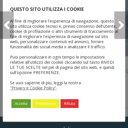
QUESTO SITO UTILIZZA I COOKIE
Al fine di migliorare l'esperienza di navigazione, questo
sito utilizza cookie tecnici e, previo consenso dell'utente,
cookie di profilazione o altri strumenti di tracciamento al
fine di migliorare l'esperienza di navigazione sul sito
web, personalizzare contenuti ed annunci, fornire
funzionalità dei social media e analizzare il traffico.
Puoi personalizzare in ogni tempo le impostazioni
relative all'utilizzo dei cookie cliccando sul tasto RIVEDI
5 Agosto 2026
LE TUE SCELTE nel piè di pagina del sito web, e quindi
Legge 28 Luglio 2026 N. 137 “delega Al
sull'opzione PREFERENZE.
Dell’ordinamento Forense”
Se vuoi saperne di più, leggi la nostra
"Privacy e Cookie Policy"
.
Accetta
Preferenze
Rifiuta