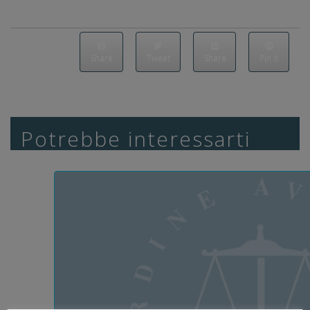
Share
Tweet
Share
Pin it
Potrebbe interessarti