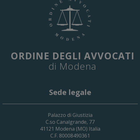
ORDINE DEGLI AVVOCATI
di Modena
Sede legale
29 Giugno 2026
Palazzo di Giustizia
Cassa Forense – Elezioni Dei Delegati 
C.so Canalgrande, 77
2030
41121
Modena
(MO) Italia
C.F. 80008490361