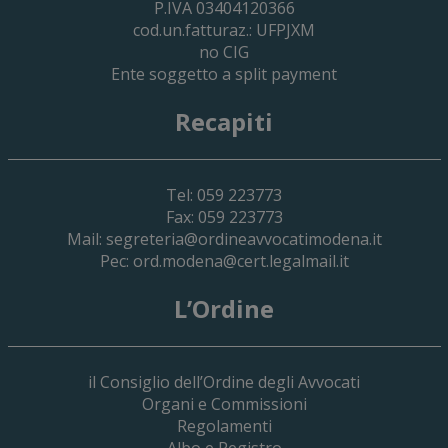
P.IVA 03404120366
cod.un.fatturaz.: UFPJXM
no CIG
Ente soggetto a split payment
Recapiti
Tel: 059 223773
Fax: 059 223773
Mail:
segreteria@ordineavvocatimodena.it
Pec:
ord.modena@cert.legalmail.it
L’Ordine
il Consiglio dell’Ordine degli Avvocati
Organi e Commissioni
Regolamenti
Albo e Registro