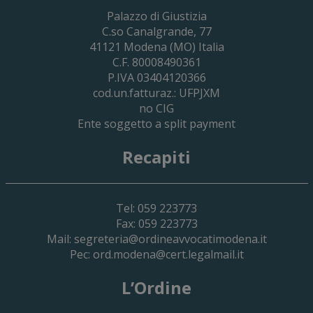
29 Giugno 2026
Palazzo di Giustizia
Cassa Forense – Elezioni Dei Delegati 
C.so Canalgrande, 77
2030
41121
Modena
(MO) Italia
C.F. 80008490361
P.IVA 03404120366
cod.un.fatturaz.: UFPJXM
no CIG
Ente soggetto a split payment
Recapiti
Tel: 059 223773
Fax: 059 223773
Mail:
segreteria@ordineavvocatimodena.it
Pec:
ord.modena@cert.legalmail.it
L’Ordine