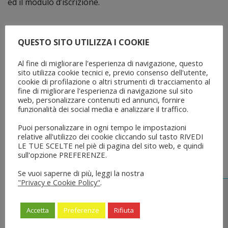
ed il modulo d’iscrizione.
Distinti saluti.
QUESTO SITO UTILIZZA I COOKIE
Modulo iscrizione e locandina:
Modulo
iscrizione_05072017
Pieghevole_seminario_05072017
Al fine di migliorare l'esperienza di navigazione, questo
sito utilizza cookie tecnici e, previo consenso dell'utente,
cookie di profilazione o altri strumenti di tracciamento al
fine di migliorare l'esperienza di navigazione sul sito
Share
Tweet
Share
Pin it
web, personalizzare contenuti ed annunci, fornire
funzionalità dei social media e analizzare il traffico.
Puoi personalizzare in ogni tempo le impostazioni
relative all'utilizzo dei cookie cliccando sul tasto RIVEDI
LE TUE SCELTE nel piè di pagina del sito web, e quindi
Potrebbe interessarti
sull'opzione PREFERENZE.
Se vuoi saperne di più, leggi la nostra
"Privacy e Cookie Policy"
.
Accetta
Preferenze
Rifiuta