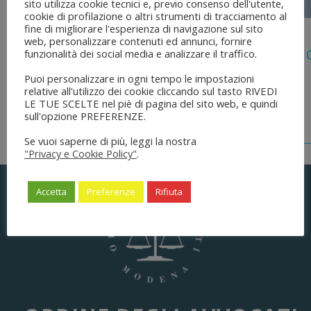
sito utilizza cookie tecnici e, previo consenso dell'utente,
cookie di profilazione o altri strumenti di tracciamento al
fine di migliorare l'esperienza di navigazione sul sito
5 Agosto 2026
web, personalizzare contenuti ed annunci, fornire
Legge 28 Luglio 2026 N. 137 “delega Al
funzionalità dei social media e analizzare il traffico.
Dell’ordinamento Forense”
Puoi personalizzare in ogni tempo le impostazioni
relative all'utilizzo dei cookie cliccando sul tasto RIVEDI
LE TUE SCELTE nel piè di pagina del sito web, e quindi
sull'opzione PREFERENZE.
Se vuoi saperne di più, leggi la nostra
"Privacy e Cookie Policy"
.
Accetta
Preferenze
Rifiuta