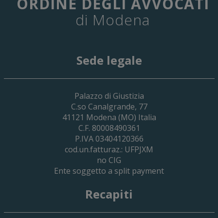
ORDINE DEGLI AVVOCATI
di Modena
Sede legale
29 Giugno 2026
Palazzo di Giustizia
Cassa Forense – Elezioni Dei Delegati 
C.so Canalgrande, 77
2030
41121
Modena
(MO) Italia
C.F. 80008490361
P.IVA 03404120366
cod.un.fatturaz.: UFPJXM
no CIG
Ente soggetto a split payment
Recapiti