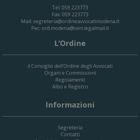
Tel: 059 223773
Fax: 059 223773
Mail:
segreteria@ordineavvocatimodena.it
Pec:
ord.modena@cert.legalmail.it
L’Ordine
il Consiglio dell’Ordine degli Avvocati
Organi e Commissioni
Regolamenti
Albo e Registro
19 Giugno 2026
Informazioni
Implementazione Del Sistema Spedigiu
Applicativi Siamm Spese Di Giustizia E 
Segreteria
Contatti