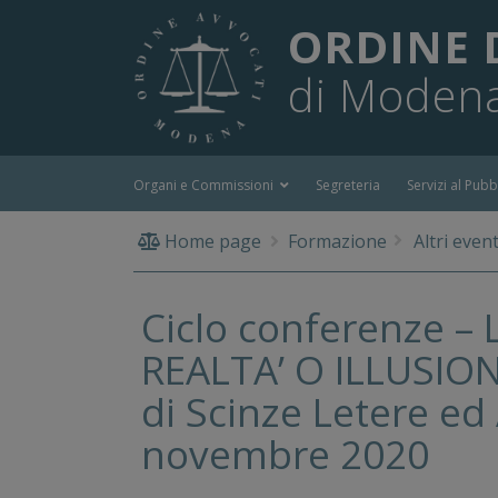
ORDINE 
di Moden
Organi e Commissioni
Segreteria
Servizi al Pubb
Home page
Formazione
Altri event
Ciclo conferenze 
REALTA’ O ILLUSION
di Scinze Letere ed
novembre 2020