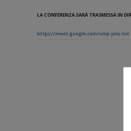
LA CONFERENZA SARÀ TRASMESSA IN DI
https://meet.google.com/vmp-jeiu-tvc