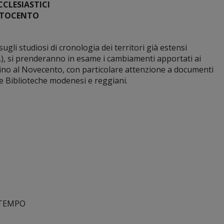
CCLESIASTICI
OTTOCENTO
gli studiosi di cronologia dei territori già estensi
cc.), si prenderanno in esame i cambiamenti apportati ai
o fino al Novecento, con particolare attenzione a documenti
 e Biblioteche modenesi e reggiani.
 TEMPO