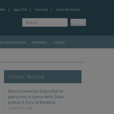
Albo
App COA
Curricula
Carta dei Servizi
Ricerca
Ricerca
ie e Appuntamenti
Newsletter
Contatti
ALTA' O ILLUSIONE? - Accademia Nazionale di Scinze Leter
Ultime Notizie
Elenchi avvocati disponibili al
patrocinio a spese dello Stato
presso il Foro di Modena
6 AGOSTO 2026