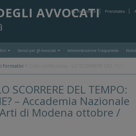
DEGLI AVVOCATI
Riconosco
Prenotalex
a
lico
Servizi per gli Avvocati
Amministrazione Trasparente
Notiz
i formativi
Ciclo conferenze - LO SCORRERE DEL TEMPO: RE
– LO SCORRERE DEL TEMPO:
E? – Accademia Nazionale
 Arti di Modena ottobre /