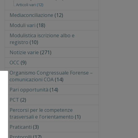
Articoli vari
(12)
Mediaconciliazione
(12)
Moduli vari
(18)
Modulistica iscrizione albo e
registro
(10)
Notizie varie
(271)
OCC
(9)
Organismo Congressuale Forense –
comunicazioni COA
(14)
Pari opportunità
(14)
PCT
(2)
Percorsi per le competenze
trasversali e l'orientamento
(1)
Praticanti
(3)
Protocolli
(17)