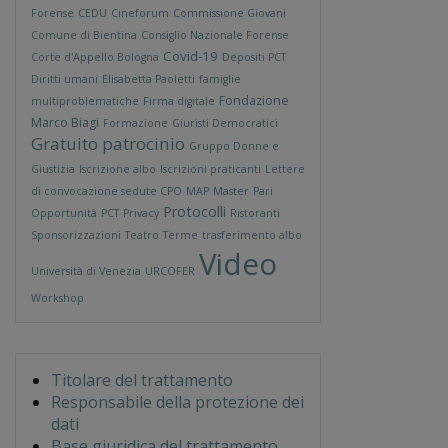
Forense
CEDU
Cineforum
Commissione Giovani
Comune di Bientina
Consiglio Nazionale Forense
Covid-19
Corte d'Appello Bologna
Depositi PCT
Diritti umani
Elisabetta Paoletti
famiglie
Fondazione
multiproblematiche
Firma digitale
Marco Biagi
Formazione
Giuristi Democratici
Gratuito patrocinio
Gruppo Donne e
Giustizia
Iscrizione albo
Iscrizioni praticanti
Lettere
di convocazione sedute CPO
MAP
Master
Pari
Protocolli
Opportunità
PCT
Privacy
Ristoranti
Sponsorizzazioni
Teatro
Terme
trasferimento albo
Video
Università di Venezia
URCOFER
Workshop
Titolare del trattamento
Responsabile della protezione dei
dati
Base giuridica del trattamento