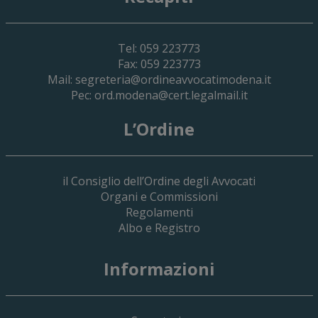
Tel: 059 223773
Fax: 059 223773
Mail:
segreteria@ordineavvocatimodena.it
Pec:
ord.modena@cert.legalmail.it
L’Ordine
il Consiglio dell’Ordine degli Avvocati
Organi e Commissioni
Regolamenti
Albo e Registro
19 Giugno 2026
Informazioni
Implementazione Del Sistema Spedigiu
Applicativi Siamm Spese Di Giustizia E 