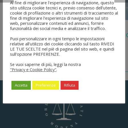
Al fine di migliorare l'esperienza di navigazione, questo
sito utilizza cookie tecnici e, previo consenso dell'utente,
cookie di profilazione o altri strumenti di tracciamento al
fine di migliorare l'esperienza di navigazione sul sito
web, personalizzare contenuti ed annunci, fornire
5 Agosto 2026
funzionalità dei social media e analizzare il traffico.
Legge 28 Luglio 2026 N. 137 “delega Al
Puoi personalizzare in ogni tempo le impostazioni
Dell’ordinamento Forense”
relative all'utilizzo dei cookie cliccando sul tasto RIVEDI
LE TUE SCELTE nel piè di pagina del sito web, e quindi
sull'opzione PREFERENZE.
Se vuoi saperne di più, leggi la nostra
"Privacy e Cookie Policy"
.
Accetta
Preferenze
Rifiuta