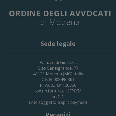
ORDINE DEGLI AVVOCATI
di Modena
Sede legale
29 Giugno 2026
Palazzo di Giustizia
Cassa Forense – Elezioni Dei Delegati 
C.so Canalgrande, 77
2030
41121
Modena
(MO) Italia
C.F. 80008490361
P.IVA 03404120366
cod.un.fatturaz.: UFPJXM
no CIG
Ente soggetto a split payment
Recapiti