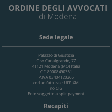
ORDINE DEGLI AVVOCATI
di Modena
Sede legale
29 Giugno 2026
Palazzo di Giustizia
Cassa Forense – Elezioni Dei Delegati 
C.so Canalgrande, 77
2030
41121
Modena
(MO) Italia
C.F. 80008490361
P.IVA 03404120366
cod.un.fatturaz.: UFPJXM
no CIG
Ente soggetto a split payment
Recapiti