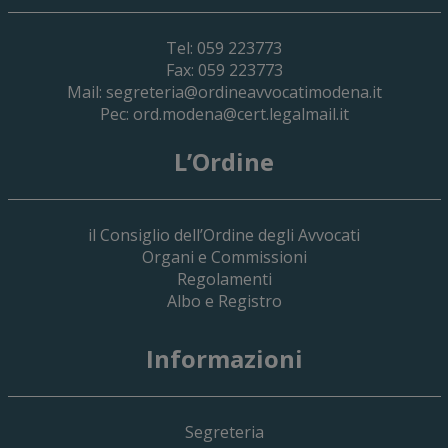
Tel: 059 223773
Fax: 059 223773
Mail:
segreteria@ordineavvocatimodena.it
Pec:
ord.modena@cert.legalmail.it
L’Ordine
il Consiglio dell’Ordine degli Avvocati
Organi e Commissioni
Regolamenti
Albo e Registro
19 Giugno 2026
Informazioni
Implementazione Del Sistema Spedigiu
Applicativi Siamm Spese Di Giustizia E 
Segreteria