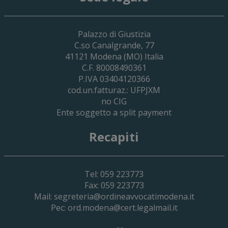
29 Giugno 2026
Palazzo di Giustizia
Cassa Forense – Elezioni Dei Delegati 
C.so Canalgrande, 77
2030
41121
Modena
(MO) Italia
C.F. 80008490361
P.IVA 03404120366
cod.un.fatturaz.: UFPJXM
no CIG
Ente soggetto a split payment
Recapiti
Tel: 059 223773
Fax: 059 223773
Mail:
segreteria@ordineavvocatimodena.it
Pec:
ord.modena@cert.legalmail.it