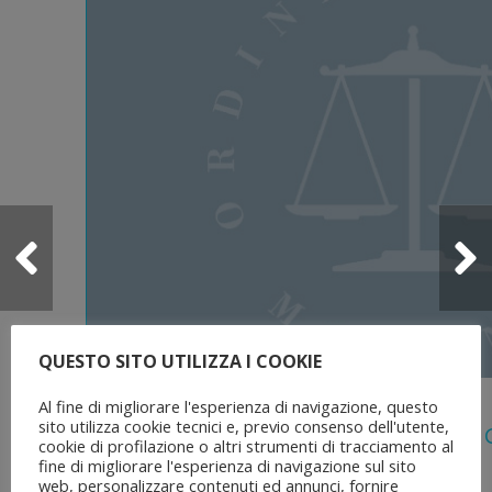
QUESTO SITO UTILIZZA I COOKIE
5 Agosto 2026
Al fine di migliorare l'esperienza di navigazione, questo
sito utilizza cookie tecnici e, previo consenso dell'utente,
Legge 28 Luglio 2026 N. 137 “delega Al
cookie di profilazione o altri strumenti di tracciamento al
Dell’ordinamento Forense”
fine di migliorare l'esperienza di navigazione sul sito
web, personalizzare contenuti ed annunci, fornire