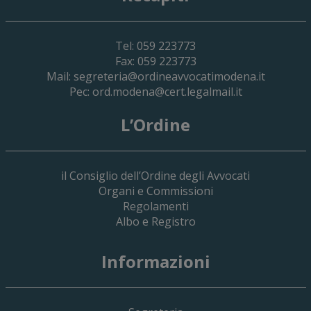
Tel: 059 223773
Fax: 059 223773
Mail:
segreteria@ordineavvocatimodena.it
Pec:
ord.modena@cert.legalmail.it
L’Ordine
il Consiglio dell’Ordine degli Avvocati
Organi e Commissioni
Regolamenti
Albo e Registro
19 Giugno 2026
Informazioni
Implementazione Del Sistema Spedigiu
Applicativi Siamm Spese Di Giustizia E 