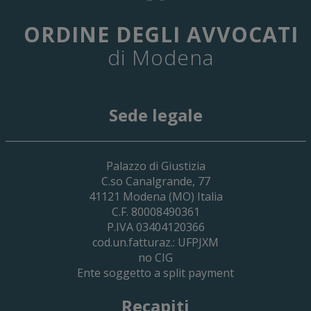
ORDINE DEGLI AVVOCATI
di Modena
Sede legale
29 Giugno 2026
Palazzo di Giustizia
Cassa Forense – Elezioni Dei Delegati 
C.so Canalgrande, 77
2030
41121
Modena
(MO) Italia
C.F. 80008490361
P.IVA 03404120366
cod.un.fatturaz.: UFPJXM
no CIG
Ente soggetto a split payment
Recapiti