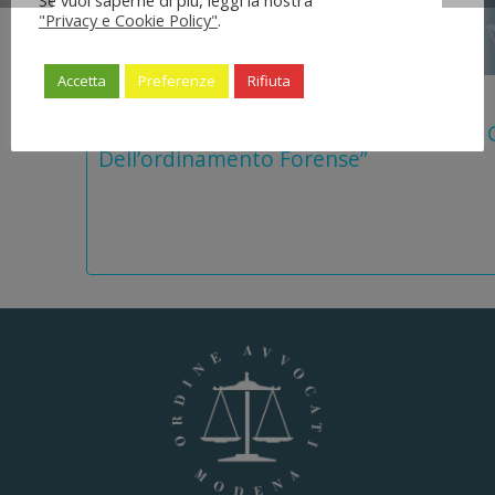
Se vuoi saperne di più, leggi la nostra
"Privacy e Cookie Policy"
.
Accetta
Preferenze
Rifiuta
5 Agosto 2026
Legge 28 Luglio 2026 N. 137 “delega Al
Dell’ordinamento Forense”