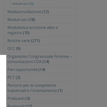
Articoli vari
(12)
Mediaconciliazione
(12)
Moduli vari
(18)
Modulistica iscrizione albo e
registro
(10)
Notizie varie
(271)
OCC
(9)
Organismo Congressuale Forense –
comunicazioni COA
(14)
Pari opportunità
(14)
PCT
(2)
Percorsi per le competenze
trasversali e l'orientamento
(1)
Praticanti
(3)
Protocolli
(17)