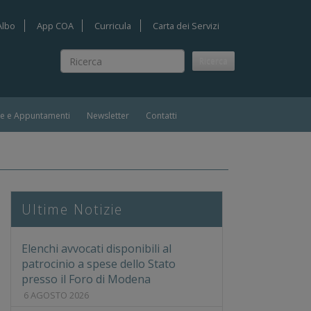
Albo
App COA
Curricula
Carta dei Servizi
Ricerca
Ricerca
ie e Appuntamenti
Newsletter
Contatti
a alle frodi" - Milano 5/6/2015
Ultime Notizie
Elenchi avvocati disponibili al
patrocinio a spese dello Stato
presso il Foro di Modena
6 AGOSTO 2026