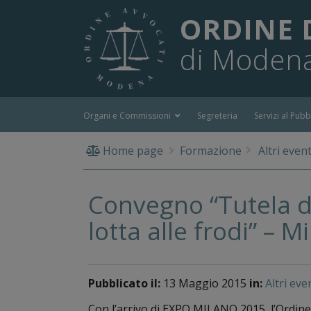
ORDINE 
di Moden
Organi e Commissioni
Segreteria
Servizi al Pubb
Home page
Formazione
Altri event
Convegno “Tutela de
lotta alle frodi” – 
Pubblicato il:
13 Maggio 2015
in:
Altri eve
Con l’arrivo di EXPO MILANO 2015, l’Ordine