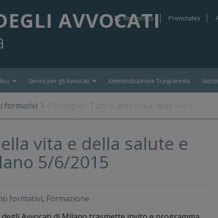
DEGLI AVVOCATI
Riconosco
Prenotalex
a
lico
Servizi per gli Avvocati
Amministrazione Trasparente
Notiz
i formativi
Convegno "Tutela della vita e della salute e lott
lla vita e della salute e
Milano 5/6/2015
nti formativi
,
Formazione
 degli Avvocati di Milano trasmette invito e programma