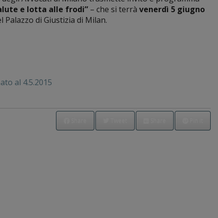
alute e lotta alle frodi”
– che si terrà
venerdì 5 giugno
 Palazzo di Giustizia di Milan.
to al 4.5.2015
Share
Tweet
Share
Pin it