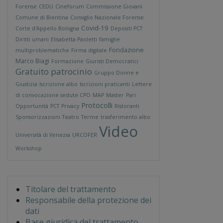
Forense
CEDU
Cineforum
Commissione Giovani
Comune di Bientina
Consiglio Nazionale Forense
Covid-19
Corte d'Appello Bologna
Depositi PCT
Diritti umani
Elisabetta Paoletti
famiglie
Fondazione
multiproblematiche
Firma digitale
Marco Biagi
Formazione
Giuristi Democratici
Gratuito patrocinio
Gruppo Donne e
Giustizia
Iscrizione albo
Iscrizioni praticanti
Lettere
di convocazione sedute CPO
MAP
Master
Pari
Protocolli
Opportunità
PCT
Privacy
Ristoranti
Sponsorizzazioni
Teatro
Terme
trasferimento albo
Video
Università di Venezia
URCOFER
Workshop
Titolare del trattamento
Responsabile della protezione dei
dati
Base giuridica del trattamento