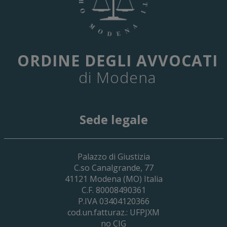
ORDINE DEGLI AVVOCATI
di Modena
Sede legale
29 Giugno 2026
Palazzo di Giustizia
Cassa Forense – Elezioni Dei Delegati 
C.so Canalgrande, 77
2030
41121
Modena
(MO) Italia
C.F. 80008490361
P.IVA 03404120366
cod.un.fatturaz.: UFPJXM
no CIG