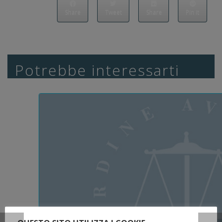
Share
Tweet
Share
Pin it
Potrebbe interessarti