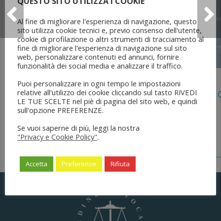
QUESTO SITO UTILIZZA I COOKIE
Al fine di migliorare l'esperienza di navigazione, questo
sito utilizza cookie tecnici e, previo consenso dell'utente,
cookie di profilazione o altri strumenti di tracciamento al
fine di migliorare l'esperienza di navigazione sul sito
web, personalizzare contenuti ed annunci, fornire
funzionalità dei social media e analizzare il traffico.
5 Agosto 2026
Puoi personalizzare in ogni tempo le impostazioni
relative all'utilizzo dei cookie cliccando sul tasto RIVEDI
Legge 28 Luglio 2026 N. 137 “delega Al
LE TUE SCELTE nel piè di pagina del sito web, e quindi
Dell’ordinamento Forense”
sull'opzione PREFERENZE.
Se vuoi saperne di più, leggi la nostra
"Privacy e Cookie Policy"
.
Accetta
Preferenze
Rifiuta