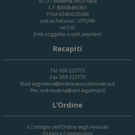
2030
41121
Modena
(MO) Italia
C.F. 80008490361
P.IVA 03404120366
cod.un.fatturaz.: UFPJXM
no CIG
Ente soggetto a split payment
Recapiti
Tel: 059 223773
Fax: 059 223773
Mail:
segreteria@ordineavvocatimodena.it
Pec:
ord.modena@cert.legalmail.it
L’Ordine
il Consiglio dell’Ordine degli Avvocati
Organi e Commissioni