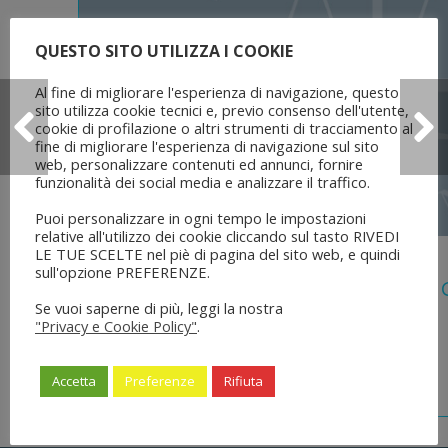
QUESTO SITO UTILIZZA I COOKIE
Al fine di migliorare l'esperienza di navigazione, questo
sito utilizza cookie tecnici e, previo consenso dell'utente,
cookie di profilazione o altri strumenti di tracciamento al
fine di migliorare l'esperienza di navigazione sul sito
web, personalizzare contenuti ed annunci, fornire
funzionalità dei social media e analizzare il traffico.
Puoi personalizzare in ogni tempo le impostazioni
relative all'utilizzo dei cookie cliccando sul tasto RIVEDI
LE TUE SCELTE nel piè di pagina del sito web, e quindi
5 Agosto 2026
sull'opzione PREFERENZE.
Legge 28 Luglio 2026 N. 137 “delega Al
Se vuoi saperne di più, leggi la nostra
Dell’ordinamento Forense”
"Privacy e Cookie Policy"
.
Accetta
Preferenze
Rifiuta