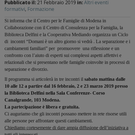
Pubblicato il:
21 Febbraio 2019
in:
Altri eventi
formativi
,
Formazione
Si informa che il Centro per le Famiglie di Modena in
Collaborazione con il Centro di Consulenza per la Famiglia, la
Biblioteca Delfini e la Cooperativa Mediando
organizza un Ciclo
di incontri “
Domani
è un altro giorno si vedrà . La separazione e i
cambiamenti familiari” per promuovere
una riflessione e un
confronto con l’aiuto di esperti sui complessi aspetti affettivi e
relazionali che si presentano nelle famiglie coinvolte in processi di
separazione e divorzio.
I
l programma si articolerà in tre incontri il
sabato
mattina
dalle
10 alle 12 a partire dal 16 febbraio, 2 e
23 marzo 2019
presso
la Biblioteca Delfini nella Sala Conferenze- Corso
Canalgrande, 103 Modena.
La partecipazione è libera e gratuita.
Ci auguriamo che gli incontri possano mettere in rete risorse utili
alle persone per affrontare questi cambiamenti.
Chiediamo cortesemente di dare ampia diffusione dell’iniziativa a
tutti gli interessati.